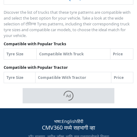
Discover the list of trucks that these tyre patterns are compatible with
and select the best option for your vehicle. Take a look at the wide
selection of टोलिन्स Tyres patterns, including their corresponding truck
tyre sizes and compatible car models, to choose the ideal match for
your vehicle.
Compatible with Popular Trucks
Tyre Size
Compatible With Truck
Price
Compatible with Popular Tractor
Tyre Size
Compatible With Tractor
Price
Ad
भाषा
:
English
हिंदी
CMV360 मध्ये सहभागी व्हा
टॉप बातम्या, नवीन लॉन्च आणि तज्ञ पुनरावलोकने मिळवा