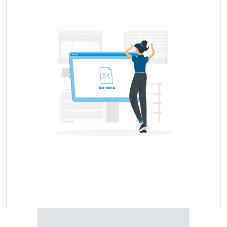
compare टोलिन्स tyres with any of the other particular tyre
brands that are available in the market.
Popular टोलिन्स Tyre Price
Tyre Model Name
Price Range
Price Coming Soon