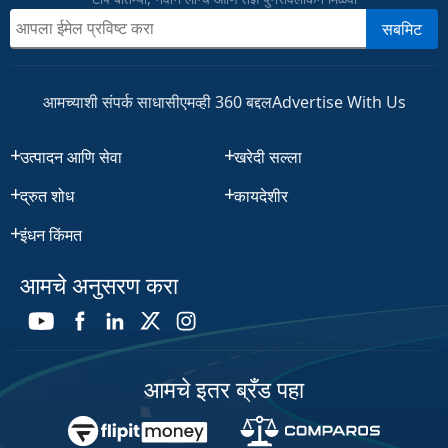
सबमिट
आमच्याशी संपर्क साधा
सीएमव्ही 360 बद्दल
Advertise With Us
उत्पादन आणि सेवा
खरेदी सल्ला
द्रुत शोध
कायदेशीर
इंधन किंमत
आमचे अनुसरण करा
आमचे इतर ब्रँड पहा