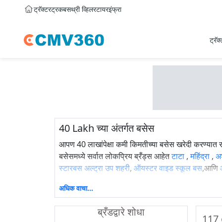
ट्रॅक्टर
ट्रक
बस
थ्री व्हिलर
टायर
इंफ्रा
ट्रॅक
40 Lakh च्या अंतर्गत बसेस
आपण 40 लाखांपेक्षा कमी किमतीच्या बसेस खरेदी करण्या
बसेसमध्ये सर्वात लोकप्रिय ब्रँड्स आहेत
टाटा
,
महिंद्रा
,
अ
स्टारबस अल्ट्रा उप शहरी
,
ऑयस्टर वाइड स्कूल बस
,आणि
पहा
नवीन बसेस
,
लोकप्रिय बसेस
,
आगामी बसेस
, शहरातील बसेस
अधिक वाचा...
फक्त cmv360 वर व्हिडिओच्या रूपात नवीनतम बस रिव्ह्यूज पहा.
ब्रँडद्वारे शोधा
2026 मध्ये 40 लाखांपेक्षा कमी खरेदी करण्यासाठी शीर्ष बसेस
117