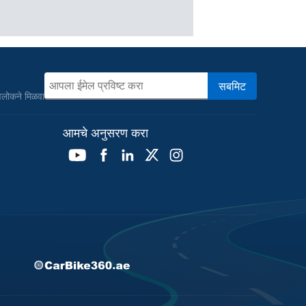
सबमिट
ावलोकने मिळवा
आमचे अनुसरण करा