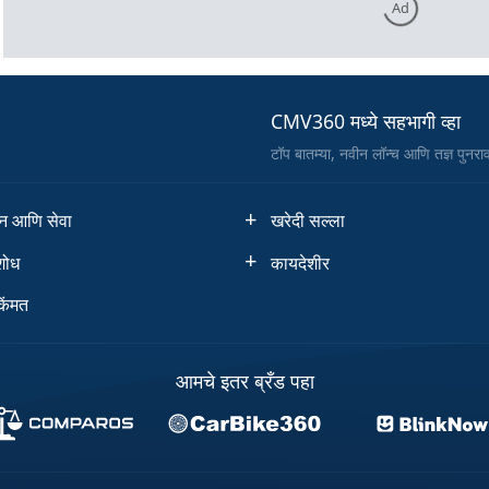
Ad
CMV360 मध्ये सहभागी व्हा
टॉप बातम्या, नवीन लॉन्च आणि तज्ञ पुनर
दन आणि सेवा
खरेदी सल्ला
शोध
कायदेशीर
किंमत
आमचे इतर ब्रँड पहा