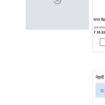
Ad
भारत बे
एक्स-शोरू
₹ 35.32
नेहमी
Q