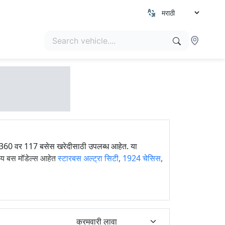
v360 वर 117 बसेस खरेदीसाठी उपलब्ध आहेत. या
रिय बस मॉडेल्स आहेत
स्टारबस अल्ट्रा सिटी
,
1924 चेसिस
,
ुलेटर, मायलेज, बस तुलना आणि cmv360 वर नवीनतम अद्यतने.