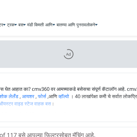
्टर
ट्रक
बस
मंडी किमती
आणि
बातम्या आणि पुनरावलोकने
Ad
त रस घेत आहात का? cmv360 वर आमच्याकडे बसेसचा संपूर्ण कॅटालॉग आहे. cm
शोक लेलँड
,
आयशर
,
फोर्स
,आणि
व्हॉल्वो
। 40 लाखांपेक्षा कमी चे सर्वात लोकप्
ऑयस्टर वाइड स्टेज वाहक बस
।
ची किमत, बसेसचे व्हेरिएंट्स, बसेसचे तपशील, नवीनतम ऑफर, बस लोन, EMI कॅल्क्य
of
117
बसे आपल्या फिल्टरसोबत मॅचिंग आहे.