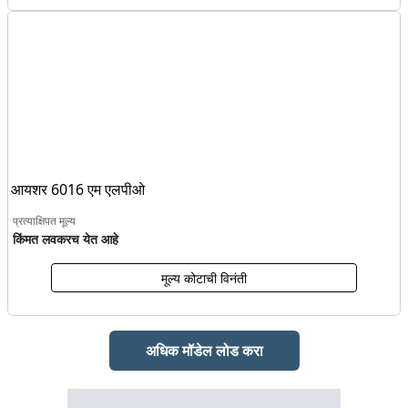
आयशर 6016 एम एलपीओ
प्रत्याक्षिपत मूल्य
किंमत लवकरच येत आहे
मूल्य कोटाची विनंती
अधिक मॉडेल लोड करा