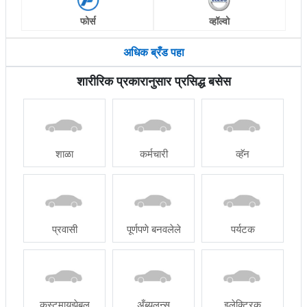
फोर्स
व्हॉल्वो
अधिक ब्रँड पहा
शारीरिक प्रकारानुसार प्रसिद्ध बसेस
शाळा
कर्मचारी
व्हॅन
प्रवासी
पूर्णपणे बनवलेले
पर्यटक
कस्टमायझेबल
अँब्युलन्स
इलेक्ट्रिक