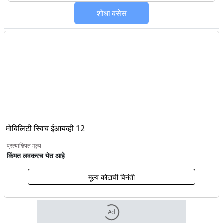
शोधा
बसेस
मोबिलिटी स्विच ईआयव्ही 12
प्रत्याक्षिपत मूल्य
किंमत लवकरच येत आहे
मूल्य कोटाची विनंती
Ad