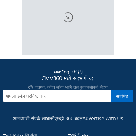
Ad
भाषा
:
English
हिंदी
CMV360 मध्ये सहभागी व्हा
टॉप बातम्या, नवीन लॉन्च आणि तज्ञ पुनरावलोकने मिळवा
सबमिट
आमच्याशी संपर्क साधा
सीएमव्ही 360 बद्दल
Advertise With Us
उत्पादन आणि सेवा
खरेदी सल्ला