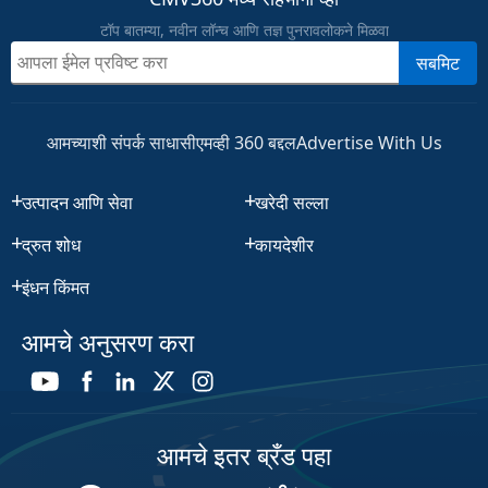
टॉप बातम्या, नवीन लॉन्च आणि तज्ञ पुनरावलोकने मिळवा
सबमिट
आमच्याशी संपर्क साधा
सीएमव्ही 360 बद्दल
Advertise With Us
उत्पादन आणि सेवा
खरेदी सल्ला
द्रुत शोध
कायदेशीर
इंधन किंमत
आमचे अनुसरण करा
आमचे इतर ब्रँड पहा