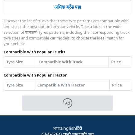
अधिक ब्रँड पहा
Discover the list of trucks that these tyre patterns are compatible with
and select the best option for your vehicle. Take a look at the wide
selection of पवनऊर्जा Tyres patterns, including their corresponding truck
tyre sizes and compatible car models, to choose the ideal match for
your vehicle.
Compatible with Popular Trucks
Tyre Size
Compatible With Truck
Price
Compatible with Popular Tractor
Tyre Size
Compatible With Tractor
Price
Ad
भाषा
:
English
हिंदी
CMV360 मध्ये सहभागी व्हा