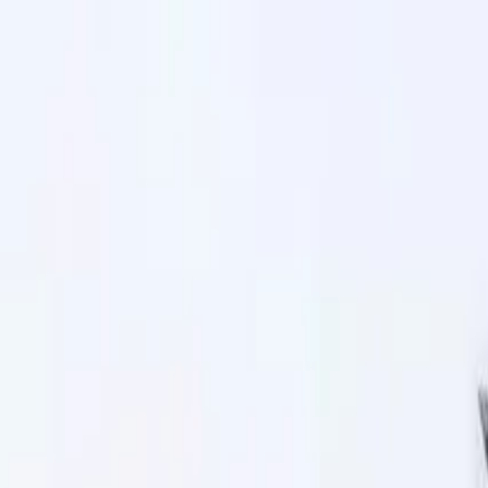
ट्रॅक्टर
ट्रक
बस
थ्री व्हिलर
टायर
इंफ्रा
मराठी
नवीन ट्रॅक्टर
नवीन ट्रॅक्टर शोधा
डीलर आणि शोरूम
EMI कॅल्क्युलेटर
लोकप्रिय ब्रँड