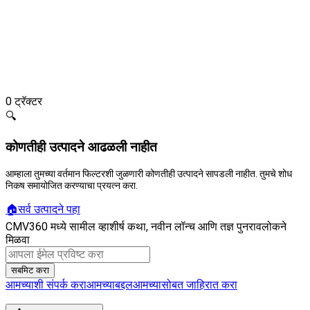
0
ट्रॅक्टर
🔍
कोणतीही उत्पादने आढळली नाहीत
आम्हाला तुमच्या वर्तमान फिल्टरशी जुळणारी कोणतीही उत्पादने सापडली नाहीत. तुमचे शोध
निकष समायोजित करण्याचा प्रयत्न करा.
🏠
सर्व उत्पादने पहा
CMV360 मध्ये सामील व्हा
शीर्ष कथा, नवीन लॉन्च आणि तज्ञ पुनरावलोकने
मिळवा
सबमिट करा
आमच्याशी संपर्क करा
आमच्याबद्दल
आमच्यासोबत जाहिरात करा