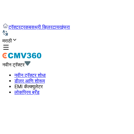
ट्रॅक्टर
ट्रक
बस
थ्री व्हिलर
टायर
इंफ्रा
मराठी
नवीन ट्रॅक्टर
नवीन ट्रॅक्टर शोधा
डीलर आणि शोरूम
EMI कॅल्क्युलेटर
लोकप्रिय ब्रँड