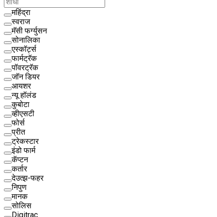
महिंद्रा
स्वराज
मॅसी फर्ग्युसन
सोनालिका
एस्कॉर्ट्स
फार्मट्रॅक
पॉवरट्रॅक
जॉन डियर
आयशर
न्यू हॉलंड
कुबोटा
व्हीएसटी
फोर्स
प्रीत
ट्रेकस्टार
इंडो फार्म
कॅप्टन
कर्तार
देउत्झ-फहर
निपुण
मानक
सोलिस
Digitrac