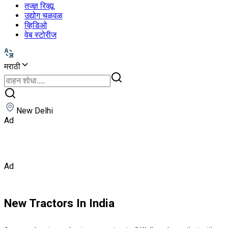
तज्ज्ञ रिव्ह्यू
उद्योग चळवळ
व्हिडिओ
वेब स्टोरीज
मराठी
New Delhi
Ad
Ad
New Tractors In India