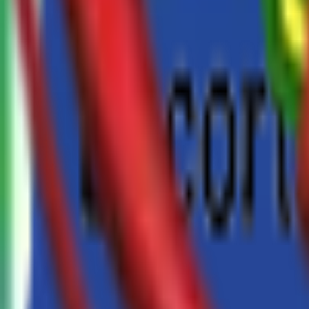
ਇਲੈਕਟ੍ਰਿਕ ਟ੍ਰੈਕਟਰ
ਕਿਸਮ ਅਨੁਸਾਰ