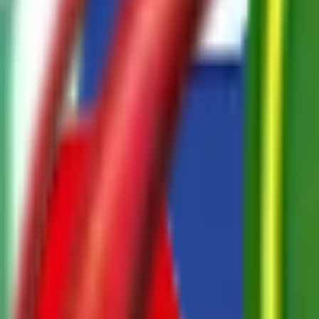
ਲੋਕਪਰੀਆ ਬ੍ਰਾਂਡ