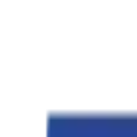
ਟ੍ਰੈਕਟਰ
ਟਰੱਕ
ਬੱਸ
ਤਿੰਨ ਪਹੀਆ ਵਾਹਨ
ਟਾਇਰ
ਇੰਫਰਾ
ਪੰਜਾਬੀ
ਨਵੀਂ ਟ੍ਰੈਕਟਰ
ਨਵੀਂ ਟ੍ਰੈਕਟਰ ਲੱਭੋ
ਡੀਲਰ ਅਤੇ ਸ਼ੋਰੂਮ
ਈ.ਐੱਮ.ਆਈ ਕੈਲਕੁਲੇਟਰ