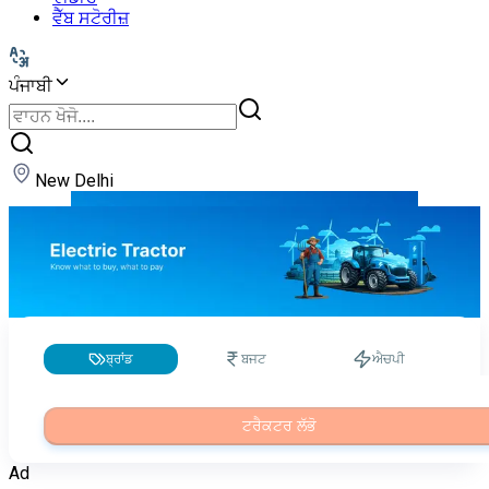
ਵੈੱਬ ਸਟੋਰੀਜ਼
ਪੰਜਾਬੀ
New Delhi
ਬ੍ਰਾਂਡ
ਬਜਟ
ਐਚਪੀ
ਟਰੈਕਟਰ ਲੱਭੋ
Ad