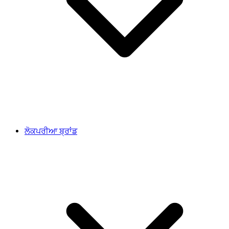
ਲੋਕਪਰੀਆ ਬ੍ਰਾਂਡ