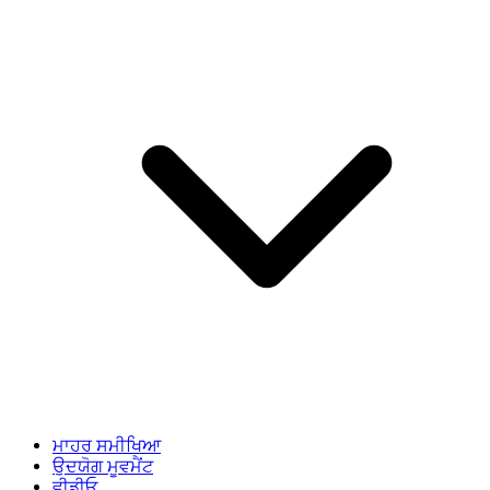
ਮਾਹਰ ਸਮੀਖਿਆ
ਉਦਯੋਗ ਮੂਵਮੈਂਟ
ਵੀਡੀਓ