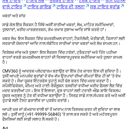
ਸਭ ਟਾਇਰ
ਟਾਇਰ ਲੱਭੋ
ਤਰੱਕੋਰ ਟਾਇਰ
ਟਰੱਕ ਟਾਇਰ
ਤੀਨ ਪਹੀਆਂ
ਵਾਲੇ ਟਾਇਰ
ਟਾਇਰ ਗਾਇਡ
ਟਾਇਰ ਦੀ ਤੁਲਨਾ
ਸਭ ਟਾਇਰ ਬ੍ਰਾਂਡ
ਖਬਰਾਂ ਅਤੇ ਜਾਂਚ
ਸਾਡੇ ਕੋਲ ਇੱਕ ਸੈਕਸ਼ਨ ਹੈ ਜਿੱਥੇ ਅਸੀਂ ਸਾਰੀਆਂ ਖਬਰਾਂ, ਲੇਖ, ਮਾਹਿਰ ਸਮੀਖਿਆਵਾਂ,
ਤੁਲਨਾਵਾਂ, ਖਰੀਦ ਮਾਰਗਦਰਸ਼ਨ, ਰੱਖ-ਰਖਾਵ ਸੁਝਾਅ ਆਦਿ ਸਾਂਝੇ ਕਰਦੇ ਹਾਂ।
ਖਬਰ ਲੇਖ
:
ਇਸ ਸੈਕਸ਼ਨ ਵਿੱਚ ਕਮਰਸ਼ੀਅਲ ਵਾਹਨਾਂ, ਟੈਕਨੋਲੋਜੀ, ਖੇਤੀਬਾੜੀ, ਕਿਸਾਨਾਂ ਲਈ
ਸਰਕਾਰੀ ਯੋਜਨਾਵਾਂ ਆਦਿ ਨਾਲ ਸੰਬੰਧਿਤ ਸਾਰੀਆਂ ਤਾਜ਼ਾ ਖਬਰਾਂ ਅਤੇ ਲੇਖ ਸ਼ਾਮਲ ਹਨ।
ਵਿਸ਼ੇਸ਼ਜ਼ ਜਾਂਚ ਅਤੇ ਤੁਲਨਾ
:
ਇਸ ਸੈਕਸ਼ਨ ਵਿੱਚ ਟਰੱਕਾਂ, ਟ੍ਰੈਕਟਰਾਂ ਅਤੇ ਤਿੰਨ ਪਹੀਆ
ਵਾਹਨਾਂ ਵਰਗੇ ਕਮਰਸ਼ੀਅਲ ਵਾਹਨਾਂ ਦੀ ਵਿਸਥਾਰਪੂਰਵਕ ਸਮੀਖਿਆ ਅਤੇ ਤੁਲਨਾ ਸ਼ਾਮਲ
ਹੈ।
CMV360 ਨੂੰ ਆਦਰਸ਼ ਪਲੇਟਫਾਰਮ ਬਣਾਉਣ ਦਾ ਇੱਕ ਹੋਰ ਕਾਰਨ ਇਸ ਦੀ ਸੁਵਿਧਾ ਹੈ।
ਤੁਸੀਂ ਆਪਣੇ ਮਨਪਸੰਦ ਬ੍ਰਾਂਡਾਂ ਦੇ ਵੱਖ-ਵੱਖ ਉਤਪਾਦਾਂ ਦੀਆਂ ਕੀਮਤਾਂ ਇੱਕ ਹੀ ਥਾਂ 'ਤੇ ਵੇਖ
ਸਕਦੇ ਹੋ। ਸੌਖਾ ਯੂਜ਼ਰ ਇੰਟਰਫੇਸ ਤੁਹਾਨੂੰ ਸਹੀ ਚੋਣ ਕਰਨ ਵਿੱਚ ਮਦਦ ਕਰਦਾ ਹੈ।
ਸਪੈਸੀਫਿਕੇਸ਼ਨ, ਕੀਮਤ ਅਤੇ ਹਾਈ-ਰੈਜ਼ੋਲੂਸ਼ਨ ਤਸਵੀਰਾਂ ਵਧੀਆ ਖਰੀਦ ਫੈਸਲਾ ਲੈਣ ਵਿੱਚ
ਮਦਦ ਕਰਦੀਆਂ ਹਨ। ਇਸ ਤੋਂ ਇਲਾਵਾ, ਕੁਝ ਵਾਹਨਾਂ ਲਈ ਟਰਾਈ-ਐਂਡ-ਬਾਇ ਵਿਕਲਪ
ਯੂਜ਼ਰ ਅਨੁਭਵ ਨੂੰ ਹੋਰ ਵੀ ਵਧੀਆ ਬਣਾਉਂਦਾ ਹੈ। ਸਿਰਫ਼ ਸਾਡੇ ਨਾਲ ਸੰਪਰਕ ਕਰੋ ਅਤੇ ਅਸੀਂ
ਤੁਹਾਡੇ ਲਈ ਟੈਸਟ ਡਰਾਈਵ ਦਾ ਪ੍ਰਬੰਧ ਕਰਾਂਗੇ।
ਆਪਣੇ ਘਰ ਜਾਂ ਕੰਮਕਾਜ ਵਾਲੀ ਥਾਂ ਤੋਂ ਆਰਾਮ ਨਾਲ ਰਿਸਰਚ ਕਰਨ ਦੀ ਸੁਵਿਧਾ ਦਾ ਲਾਭ
ਲਵੋ। ਤੁਸੀਂ ਸਾਨੂੰ (+91-99999-56840) 'ਤੇ ਕਾਲ ਕਰ ਸਕਦੇ ਹੋ ਅਤੇ ਮਹੱਤਵਪੂਰਨ
ਫੈਸਲਿਆਂ ਲਈ ਸਾਡੀ ਸਲਾਹ ਲੈ ਸਕਦੇ ਹੋ।
Ad