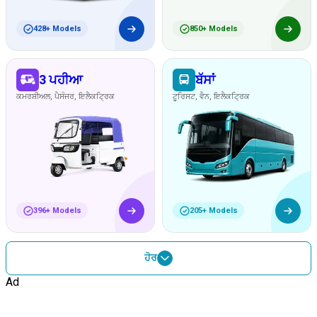
428
+ Models
850
+ Models
3 ਪਹੀਆ
ਬੱਸਾਂ
ਕਮਰਸ਼ੀਅਲ, ਪੈਸੰਜਰ, ਇਲੈਕਟ੍ਰਿਕ
ਟੂਰਿਸਟ, ਵੈਨ, ਇਲੈਕਟ੍ਰਿਕ
396
+ Models
205
+ Models
ਹੋਰ
Ad