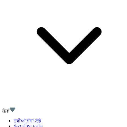
ਬੱਸਾਂ
ਨਵੀਆਂ ਬੱਸਾਂ ਲੱਭੋ
ਲੋਕਪਰੀਆ ਬ੍ਰਾਂਡ