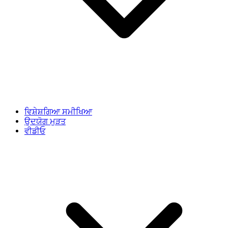
ਵਿਸ਼ੇਸ਼ਗਿਆ ਸਮੀਖਿਆ
ਉਦਯੋਗ ਮੁੜਤ
ਵੀਡੀਓ