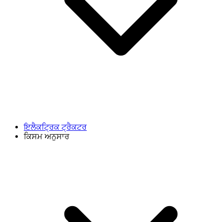
ਇਲੈਕਟ੍ਰਿਕ ਟ੍ਰੈਕਟਰ
ਕਿਸਮ ਅਨੁਸਾਰ