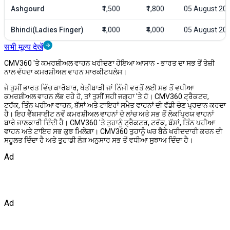
Ashgourd
₹1,500
₹1,800
05 August 20
Bhindi(Ladies Finger)
₹4,000
₹4,000
05 August 20
सभी मूल्य देखें
CMV360 'ਤੇ ਕਮਰਸ਼ੀਅਲ ਵਾਹਨ ਖਰੀਦਣਾ ਹੋਇਆ ਆਸਾਨ - ਭਾਰਤ ਦਾ ਸਭ ਤੋਂ ਤੇਜ਼ੀ
ਨਾਲ ਵੱਧਦਾ ਕਮਰਸ਼ੀਅਲ ਵਾਹਨ ਮਾਰਕੀਟਪਲੇਸ।
ਜੇ ਤੁਸੀਂ ਭਾਰਤ ਵਿੱਚ ਕਾਰੋਬਾਰ, ਖੇਤੀਬਾੜੀ ਜਾਂ ਨਿੱਜੀ ਵਰਤੋਂ ਲਈ ਸਭ ਤੋਂ ਵਧੀਆ
ਕਮਰਸ਼ੀਅਲ ਵਾਹਨ ਲੱਭ ਰਹੇ ਹੋ, ਤਾਂ ਤੁਸੀਂ ਸਹੀ ਜਗ੍ਹਾ 'ਤੇ ਹੋ। CMV360 ਟ੍ਰੈਕਟਰ,
ਟਰੱਕ, ਤਿੰਨ ਪਹੀਆ ਵਾਹਨ, ਬੱਸਾਂ ਅਤੇ ਟਾਇਰਾਂ ਸਮੇਤ ਵਾਹਨਾਂ ਦੀ ਵੱਡੀ ਚੋਣ ਪ੍ਰਦਾਨ ਕਰਦਾ
ਹੈ। ਇਹ ਵੈੱਬਸਾਈਟ ਨਵੇਂ ਕਮਰਸ਼ੀਅਲ ਵਾਹਨਾਂ ਦੇ ਲਾਂਚ ਅਤੇ ਸਭ ਤੋਂ ਲੋਕਪ੍ਰਿਯ ਵਾਹਨਾਂ
ਬਾਰੇ ਜਾਣਕਾਰੀ ਦਿੰਦੀ ਹੈ। CMV360 'ਤੇ ਤੁਹਾਨੂੰ ਟ੍ਰੈਕਟਰ, ਟਰੱਕ, ਬੱਸਾਂ, ਤਿੰਨ ਪਹੀਆ
ਵਾਹਨ ਅਤੇ ਟਾਇਰ ਸਭ ਕੁਝ ਮਿਲੇਗਾ। CMV360 ਤੁਹਾਨੂੰ ਘਰ ਬੈਠੇ ਖਰੀਦਦਾਰੀ ਕਰਨ ਦੀ
ਸਹੂਲਤ ਦਿੰਦਾ ਹੈ ਅਤੇ ਤੁਹਾਡੀ ਲੋੜ ਅਨੁਸਾਰ ਸਭ ਤੋਂ ਵਧੀਆ ਸੁਝਾਅ ਦਿੰਦਾ ਹੈ।
Ad
Ad