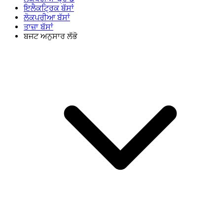
ਇਲੈਕਟ੍ਰਿਕ ਬੱਸਾਂ
ਲੋਕਪਰੀਆ ਬੱਸਾਂ
ਤਾਜ਼ਾ ਬੱਸਾਂ
ਬਜਟ ਅਨੁਸਾਰ ਲੱਭੋ