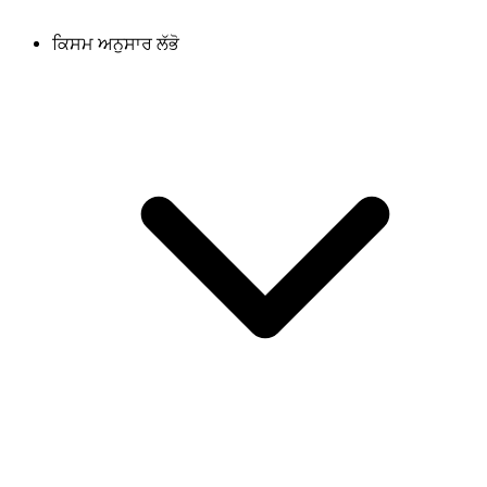
ਕਿਸਮ ਅਨੁਸਾਰ ਲੱਭੋ