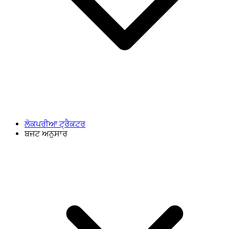
ਲੋਕਪਰੀਆ ਟ੍ਰੈਕਟਰ
ਬਜਟ ਅਨੁਸਾਰ