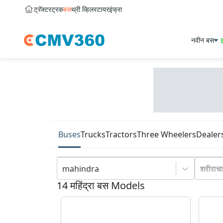
ट्रॅक्टर
ट्रक
बस
थ्री व्हिलर
टायर
इंफ्रा
नवीन बस
इ
Buses
Trucks
Tractors
Three Wheelers
Dealer
mahindra
शरीराचा
14
महिंद्रा
बस
Models