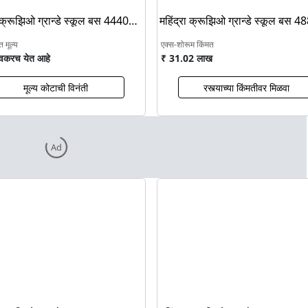
ा क्रूझिओ ग्रान्डे स्कूल बस 4440
महिंद्रा क्रूझिओ ग्रान्डे स्कूल बस 4
बीएस6
पत मूल्य
एक्स-शोरूम किंमत
वकरच येत आहे
₹ 31.02 लाख
मूल्य कोटाची विनंती
रस्त्याच्या किंमतीवर मिळवा
Ad