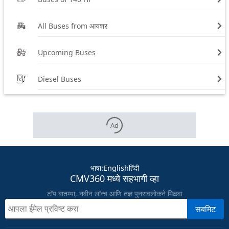
All Buses from आयशर
Upcoming Buses
Diesel Buses
Ad
भाषा
:
English
हिंदी
CMV360 मध्ये सहभागी व्हा
टॉप बातम्या, नवीन लॉन्च आणि तज्ञ पुनरावलोकने मिळवा
सबमिट