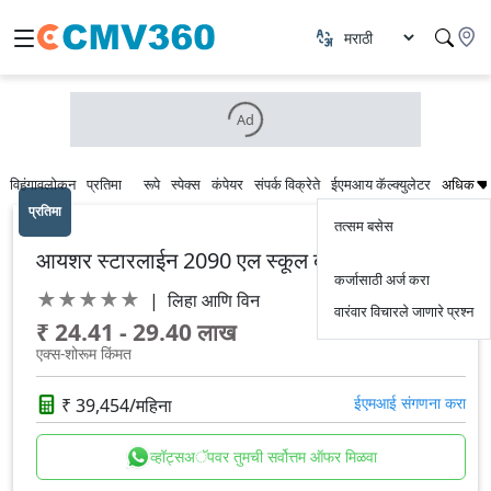
Ad
विहंगावलोकन
प्रतिमा
रूपे
स्पेक्स
कंपेयर
संपर्क विक्रेते
ईएमआय कॅल्क्युलेटर
अधिक
प्रतिमा
तत्सम बसेस
आयशर स्टारलाईन 2090 एल स्कूल बस
कर्जासाठी अर्ज करा
★
★
★
★
★
|
लिहा आणि विन
वारंवार विचारले जाणारे प्रश्न
₹ 24.41 - 29.40 लाख
एक्स-शोरूम किंमत
₹ 39,454/महिना
ईएमआई संगणना करा
व्हॉट्सअॅपवर तुमची सर्वोत्तम ऑफर मिळवा