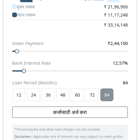
मुख्य रक्कम
₹
21,96,900
व्याज रक्कम
₹
11,17,248
₹
33,14,148
Down Payment
₹
2,44,100
Bank Interest Rate
12.57
%
Loan Period (Months)
84
12
24
36
48
60
72
84
कर्जासाठी अर्ज करा
*Processing fee and other loan charges are not included.
Disclaimer:-
Applicable rate of interest can vary subject to credit profile.