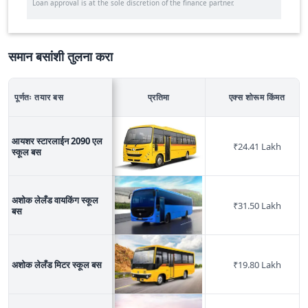
Loan approval is at the sole discretion of the finance partner.
समान बसांशी तुलना करा
पूर्णतः तयार
बस
प्रतिमा
एक्स शोरूम किंमत
आयशर स्टारलाईन 2090 एल
₹
24.41 Lakh
स्कूल बस
अशोक लेलँड वायकिंग स्कूल
₹
31.50 Lakh
बस
अशोक लेलँड मिटर स्कूल बस
₹
19.80 Lakh