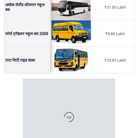
अशोक लेलँड ऑयस्टर स्कूल
₹
31.00 Lakh
बस
फोर्स ट्रॅव्हलर स्कूल बस 3350
₹
8.86 Lakh
टाटा सिटी राइड शाळा
₹
20.65 Lakh
Ad