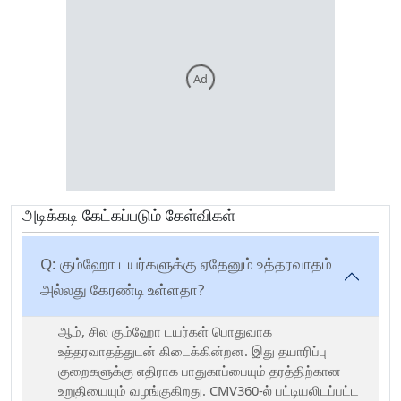
Ad
அடிக்கடி கேட்கப்படும் கேள்விகள்
Q:
கும்ஹோ டயர்களுக்கு ஏதேனும் உத்தரவாதம்
அல்லது கேரண்டி உள்ளதா?
ஆம், சில கும்ஹோ டயர்கள் பொதுவாக
உத்தரவாதத்துடன் கிடைக்கின்றன. இது தயாரிப்பு
குறைகளுக்கு எதிராக பாதுகாப்பையும் தரத்திற்கான
உறுதியையும் வழங்குகிறது. CMV360-ல் பட்டியலிடப்பட்ட