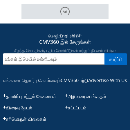
Ad
மொழி
:
English
हिंदी
CMV360 இல் சேருங்கள்
சிறந்த செய்திகள், புதிய வெளியீடுகள் மற்றும் நிபுணர் விமர்சனங்கள
சமர்ப்பி
எங்களை தொடர்பு கொள்ளவும்
CMV360 பற்றி
Advertise With Us
தயாரிப்பு மற்றும் சேவைகள்
அறிவுரை வாங்குதல்
விரைவு தேடல்
சட்டப்படம்
எரிபொருள் விலைகள்