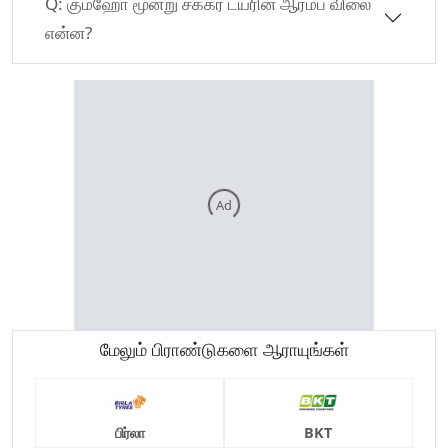
Q:
கும்ஹோ மூன்று சக்கர டயரின் ஆரம்ப விலை
என்ன?
Ad
மேலும் பிராண்டுகளை ஆராயுங்கள்
பிர்லா
BKT