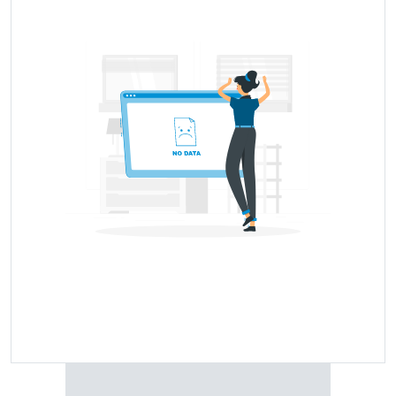
Tyre Model Name
Price Range
Price Coming Soon