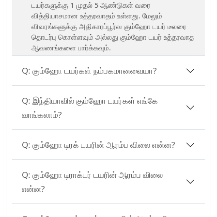
டயர்களுக்கு 1 முதல் 5 ஆண்டுகள் வரை
வித்தியாசமான உத்தரவாதம் உள்ளது. மேலும்
விவரங்களுக்கு அதிகாரப்பூர்வ கும்ஹோ டயர் டீலரை
தொடர்பு கொள்ளவும் அல்லது கும்ஹோ டயர் உத்தரவாத
ஆவணங்களை பார்க்கவும்.
Q:
கும்ஹோ டயர்கள் நம்பகமானவையா?
Q:
இந்தியாவில் கும்ஹோ டயர்கள் எங்கே
வாங்கலாம்?
Q:
கும்ஹோ டிரக் டயரின் ஆரம்ப விலை என்ன?
Q:
கும்ஹோ டிராக்டர் டயரின் ஆரம்ப விலை
என்ன?