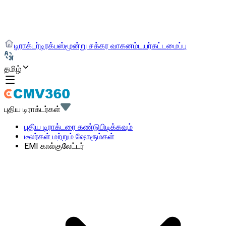
டிராக்டர்
டிரக்
பஸ்
மூன்று சக்கர வாகனம்
டயர்
கட்டமைப்பு
தமிழ்
புதிய டிராக்டர்கள்
புதிய டிராக்டரை கண்டுபிடிக்கவும்
டீலர்கள் மற்றும் ஷோரூம்கள்
EMI கால்குலேட்டர்