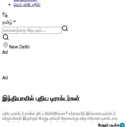
வெப் ஸ்டோரீஸ்
தமிழ்
New Delhi
Ad
Ad
இந்தியாவில் புதிய டிராக்டர்கள்
புதிய டிராக்டர் வாங்க திட்டமிடுகிறீர்களா? சந்தையில் இவ்வளவு டிராக்டர்
விருப்பங்கள் இருக்கும் போது, உங்கள் தேவைக்கு ஏற்ற சரியான டிராக்டரை
கண்டுபிடிப்பது கடினமாக இருக்கும் என்பது எங்களுக்கு தெரியும். எனவே,
மேலும் படிக்க