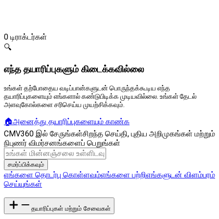
0
டிராக்டர்கள்
🔍
எந்த தயாரிப்புகளும் கிடைக்கவில்லை
உங்கள் தற்போதைய வடிப்பான்களுடன் பொருந்தக்கூடிய எந்த
தயாரிப்புகளையும் எங்களால் கண்டுபிடிக்க முடியவில்லை. உங்கள் தேடல்
அளவுகோல்களை சரிசெய்ய முயற்சிக்கவும்.
🏠
அனைத்து தயாரிப்புகளையும் காண்க
CMV360 இல் சேருங்கள்
சிறந்த செய்தி, புதிய அறிமுகங்கள் மற்றும்
நிபுணர் விமர்சனங்களைப் பெறுங்கள்
சமர்ப்பிக்கவும்
எங்களை தொடர்பு கொள்ளவும்
எங்களை பற்றி
எங்களுடன் விளம்பரம்
செய்யுங்கள்
தயாரிப்புகள் மற்றும் சேவைகள்