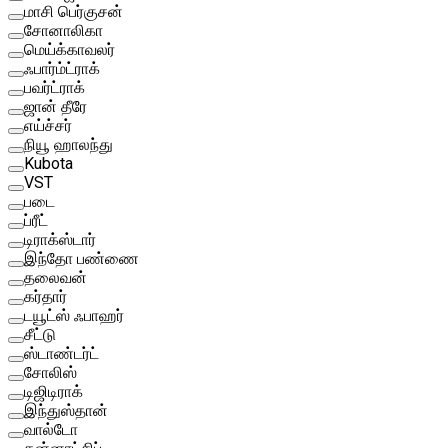
மாசி பெர்குசன்
சோனாலிகா
மெய்க்காவலர்
ஃபார்ம்ட்ராக்
பவர்ட்ராக்
ஜான் தீரே
எய்ச்சர்
நியூ ஹாலந்து
Kubota
VST
படை
ப்ரீட்
டிராக்ஸ்டார்
இந்தோ பண்ணை
தலைவன்
கர்தார்
டயூட்ஸ் ஃபாஹர்
சீட்டு
ஸ்டாண்டர்ட்
சோலிஸ்
டிஜிடிராக்
இந்துஸ்தான்
வால்டோ