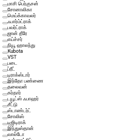
மாசி பெர்குசன்
சோனாலிகா
மெய்க்காவலர்
ஃபார்ம்ட்ராக்
பவர்ட்ராக்
ஜான் தீரே
எய்ச்சர்
நியூ ஹாலந்து
Kubota
VST
படை
ப்ரீட்
டிராக்ஸ்டார்
இந்தோ பண்ணை
தலைவன்
கர்தார்
டயூட்ஸ் ஃபாஹர்
சீட்டு
ஸ்டாண்டர்ட்
சோலிஸ்
டிஜிடிராக்
இந்துஸ்தான்
வால்டோ