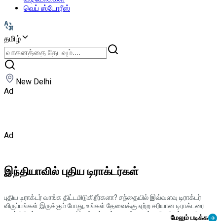
வெப் ஸ்டோரீஸ்
தமிழ்
New Delhi
Ad
Ad
இந்தியாவில் புதிய டிராக்டர்கள்
புதிய டிராக்டர் வாங்க திட்டமிடுகிறீர்களா? சந்தையில் இவ்வளவு டிராக்டர்
விருப்பங்கள் இருக்கும் போது, உங்கள் தேவைக்கு ஏற்ற சரியான டிராக்டரை
கண்டுபிடிப்பது கடினமாக இருக்கும் என்பது எங்களுக்கு தெரியும். எனவே,
மேலும் படிக்க