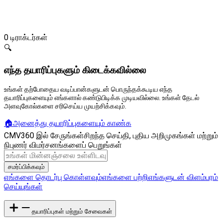
0
டிராக்டர்கள்
🔍
எந்த தயாரிப்புகளும் கிடைக்கவில்லை
உங்கள் தற்போதைய வடிப்பான்களுடன் பொருந்தக்கூடிய எந்த
தயாரிப்புகளையும் எங்களால் கண்டுபிடிக்க முடியவில்லை. உங்கள் தேடல்
அளவுகோல்களை சரிசெய்ய முயற்சிக்கவும்.
🏠
அனைத்து தயாரிப்புகளையும் காண்க
CMV360 இல் சேருங்கள்
சிறந்த செய்தி, புதிய அறிமுகங்கள் மற்றும்
நிபுணர் விமர்சனங்களைப் பெறுங்கள்
சமர்ப்பிக்கவும்
எங்களை தொடர்பு கொள்ளவும்
எங்களை பற்றி
எங்களுடன் விளம்பரம்
செய்யுங்கள்
தயாரிப்புகள் மற்றும் சேவைகள்