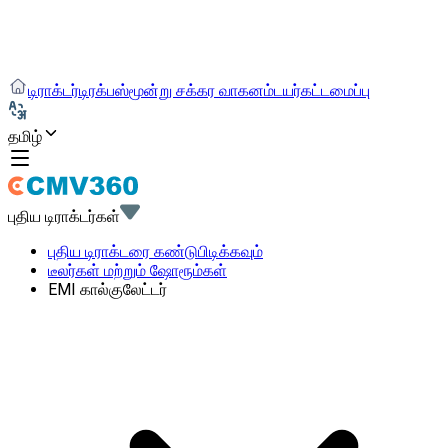
டிராக்டர்
டிரக்
பஸ்
மூன்று சக்கர வாகனம்
டயர்
கட்டமைப்பு
தமிழ்
புதிய டிராக்டர்கள்
புதிய டிராக்டரை கண்டுபிடிக்கவும்
டீலர்கள் மற்றும் ஷோரூம்கள்
EMI கால்குலேட்டர்