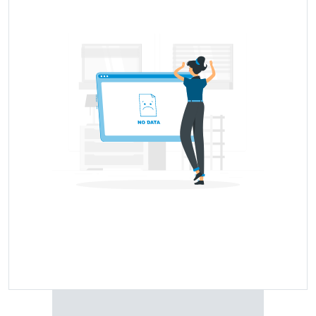
Tyre Model Name
Price Range
Price Coming Soon