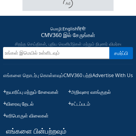
Ad
மொழி
:
English
हिंदी
CMV360 இல் சேருங்கள்
சிறந்த செய்திகள், புதிய வெளியீடுகள் மற்றும் நிபுணர் விமர்சனங்கள
சமர்ப்பி
எங்களை தொடர்பு கொள்ளவும்
CMV360 பற்றி
Advertise With Us
தயாரிப்பு மற்றும் சேவைகள்
அறிவுரை வாங்குதல்
விரைவு தேடல்
சட்டப்படம்
எரிபொருள் விலைகள்
எங்களை பின்பற்றவும்