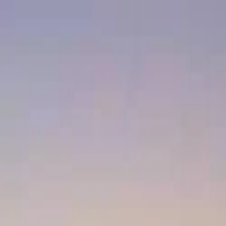
ट्रॅक्टर
ट्रक
बस
थ्री व्हिलर
टायर
इंफ्रा
मराठी
नवीन ट्रॅक्टर
नवीन ट्रॅक्टर शोधा
डीलर आणि शोरूम
EMI कॅल्क्युलेटर
लोकप्रिय ब्रँड