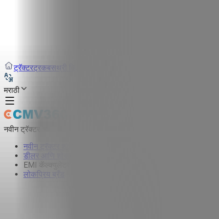
ट्रॅक्टर
ट्रक
बस
थ्री व्हिलर
टायर
इंफ्रा
मराठी
नवीन ट्रॅक्टर
नवीन ट्रॅक्टर शोधा
डीलर आणि शोरूम
EMI कॅल्क्युलेटर
लोकप्रिय ब्रँड