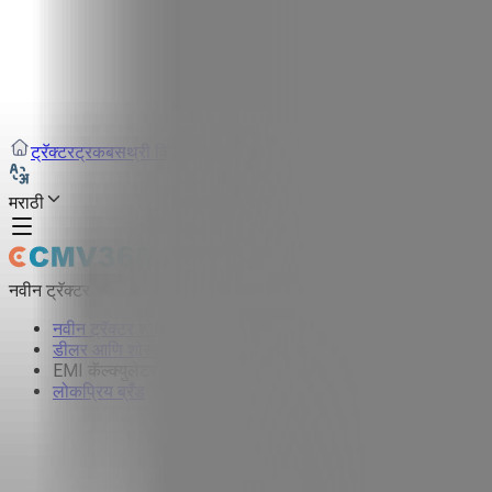
ट्रॅक्टर
ट्रक
बस
थ्री व्हिलर
टायर
इंफ्रा
मराठी
नवीन ट्रॅक्टर
नवीन ट्रॅक्टर शोधा
डीलर आणि शोरूम
EMI कॅल्क्युलेटर
लोकप्रिय ब्रँड