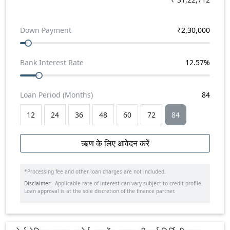
Down Payment
₹
2,30,000
Bank Interest Rate
12.57
%
Loan Period (Months)
84
12
24
36
48
60
72
84
ऋण के लिए आवेदन करें
*Processing fee and other loan charges are not included.
Disclaimer:-
Applicable rate of interest can vary subject to credit profile.
Loan approval is at the sole discretion of the finance partner.