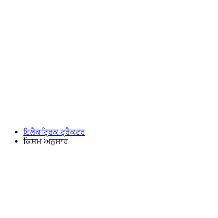
ਇਲੈਕਟ੍ਰਿਕ ਟ੍ਰੈਕਟਰ
ਕਿਸਮ ਅਨੁਸਾਰ