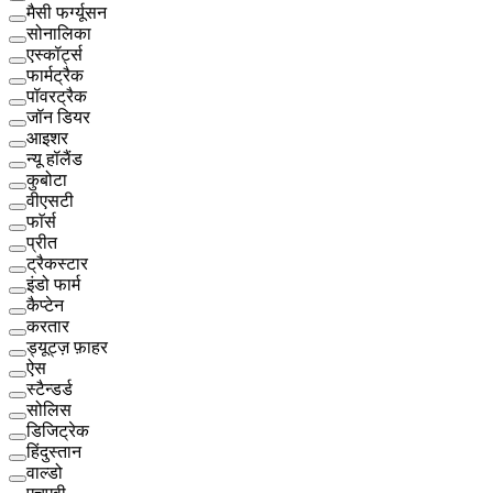
मैसी फर्ग्यूसन
सोनालिका
एस्कॉर्ट्स
फार्मट्रैक
पॉवरट्रैक
जॉन डियर
आइशर
न्यू हॉलैंड
कुबोटा
वीएसटी
फाॅर्स
प्रीत
ट्रैकस्टार
इंडो फार्म
कैप्टेन
करतार
ड्यूट्ज़ फ़ाहर
ऐस
स्टैन्डर्ड
सोलिस
डिजिट्रेक
हिंदुस्तान
वाल्डो