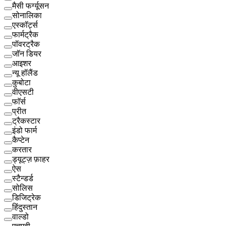
मैसी फर्ग्यूसन
सोनालिका
एस्कॉर्ट्स
फार्मट्रैक
पॉवरट्रैक
जॉन डियर
आइशर
न्यू हॉलैंड
कुबोटा
वीएसटी
फाॅर्स
प्रीत
ट्रैकस्टार
इंडो फार्म
कैप्टेन
करतार
ड्यूट्ज़ फ़ाहर
ऐस
स्टैन्डर्ड
सोलिस
डिजिट्रेक
हिंदुस्तान
वाल्डो