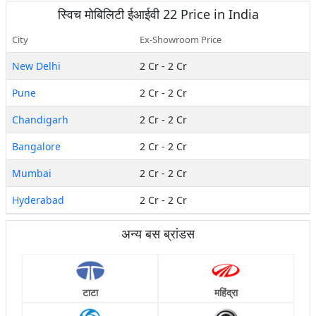
स्विच मोबिलिटी
ईआईवी 22
Price in India
City
Ex-Showroom Price
New Delhi
2 Cr
-
2 Cr
Pune
2 Cr
-
2 Cr
Chandigarh
2 Cr
-
2 Cr
Bangalore
2 Cr
-
2 Cr
Mumbai
2 Cr
-
2 Cr
Hyderabad
2 Cr
-
2 Cr
अन्य बस ब्रांडस
टाटा
महिंद्रा