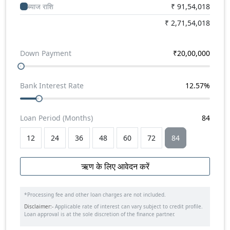
ब्याज राशि
₹
91,54,018
₹
2,71,54,018
Down Payment
₹
20,00,000
Bank Interest Rate
12.57
%
Loan Period (Months)
84
12
24
36
48
60
72
84
ऋण के लिए आवेदन करें
*Processing fee and other loan charges are not included.
Disclaimer:-
Applicable rate of interest can vary subject to credit profile.
Loan approval is at the sole discretion of the finance partner.