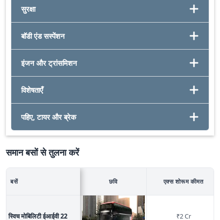
सुरक्षा
बॉडी एंड सस्पेंशन
इंजन और ट्रांसमिशन
विशेषताएँ
पहिए, टायर और ब्रेक
समान बसों से तुलना करें
बसें
छवि
एक्स शोरूम कीमत
स्विच मोबिलिटी ईआईवी 22
₹
2 Cr