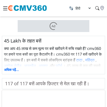
Ad
45 Lakh के तहत बसें
क्या आप 45 लाख से कम मूल्य पर बसें खरीदने में रुचि रखते हैं? cmv360
पर हमारे पास बसों का पूरा कैटलॉग है। cmv360 पर 117 बसें खरीदने के
लिए उपलब्ध हैं। इन बसों में सबसे लोकप्रिय ब्रांड्स हैं
टाटा
,
महिंद्रा
,
अशोक लेलैंड
,
भारतबेंज़
,
आइशर
,और
फाॅर्स
। 45 लाख से कम की सबसे
अधिक पढ़ें...
लोकप्रिय बस मॉडल्स हैं
1924 चेसिस
,
917 चेसिस
,
स्टारबस अल्ट्रा सब
अर्बन
,
ऑयस्टर वाइड स्कूल बस
,और
ऑयस्टर वाइड स्टेज कैरियर बस
।
117
of
117
बसें आपके फ़िल्टर से मेल खा रही हैं।
देखें
नई बसें
,
लोकप्रिय बसें
,
आगामी बसें
, शहर में बसों की कीमतें, बसों के
वेरिएंट्स, बसों की विशिष्टताएँ, नवीनतम ऑफ़र, बस लोन, EMI कैलकुलेटर,
माइलेज, बस तुलना और cmv360 पर नवीनतम अपडेट्स। केवल cmv360 पर
वीडियो के रूप में नवीनतम बस रिव्यू देखें।