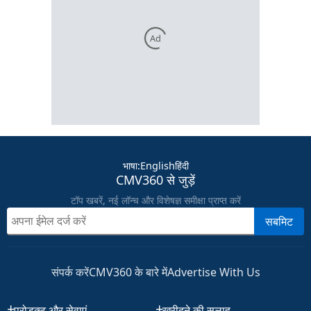
Ad
भाषा
:
English
हिंदी
CMV360 से जुड़ें
टॉप खबरें, नई लॉन्च और विशेषज्ञ समीक्षा प्राप्त करें
सबमिट
संपर्क करें
CMV360 के बारे में
Advertise With Us
प्रोडक्ट और सेवाएं
खरीदने की सलाह