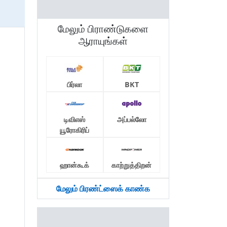
மேலும் பிராண்டுகளை
ஆராயுங்கள்
பிர்லா
BKT
டிவிஎஸ்
அப்பல்லோ
யூரோகிரிப்
ஹான்கூக்
காற்றுத்திறன்
மேலும் பிரண்ட்ஸைக் காண்க