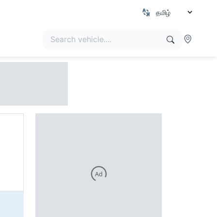
Ad
 also