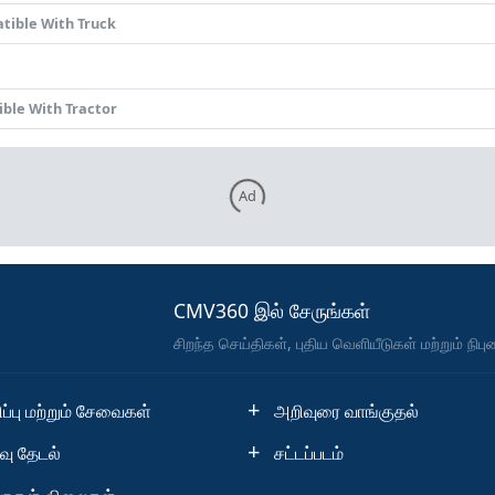
tible With Truck
ble With Tractor
Ad
CMV360 இல் சேருங்கள்
சிறந்த செய்திகள், புதிய வெளியீடுகள் மற்றும் நி
ப்பு மற்றும் சேவைகள்
அறிவுரை வாங்குதல்
வு தேடல்
சட்டப்படம்