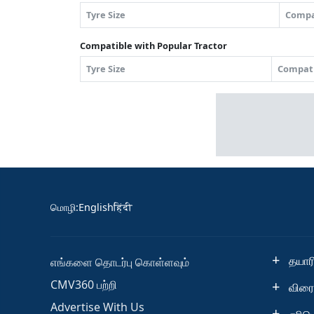
Tyre Size
Compa
Compatible with Popular Tractor
Tyre Size
Compati
மொழி
:
English
हिंदी
தயாரி
எங்களை தொடர்பு கொள்ளவும்
CMV360 பற்றி
விரை
Advertise With Us