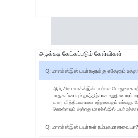
அடிக்கடி கேட்கப்படும் கேள்விகள்
Q:
மாஎக்ஸ்இஸ் டயர்களுக்கு ஏதேனு
ஆம், சில மாஎக்ஸ்இஸ் டயர்கள் பொதுவாக உத
பாதுகாப்பையும் தரத்திற்கான உறுதியையும் வ
வரை வித்தியாசமான உத்தரவாதம் உள்ளது. மேல
கொள்ளவும் அல்லது மாஎக்ஸ்இஸ் டயர் உத்த
Q:
மாஎக்ஸ்இஸ் டயர்கள் நம்பகமானவையா?