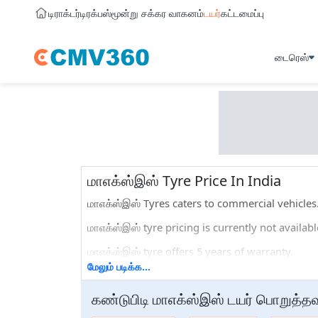
டிராக்டர்
டிரக்
பஸ்
மூன்று சக்கர வாகனம்
டயர்
கட்டமைப்பு
டைரெஸ்
மாஎக்ஸ்இஸ் Tyre Price In India
மாஎக்ஸ்இஸ் Tyres caters to commercial vehicle
மாஎக்ஸ்இஸ் tyre pricing is currently not availabl
மாஎக்ஸ்இஸ் tyre offers 5 years of warranty.
மேலும் படிக்க...
You can find the latest prices, specifications, 
compare மாஎக்ஸ்இஸ் tyres with any of the other 
கண்டுபிடி
மாஎக்ஸ்இஸ்
டயர்
பொறுத்த
Popular மாஎக்ஸ்இஸ் Tyre Price