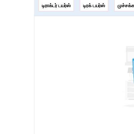
டிராக்டர் டயர்ஸ்
டிரக் டயர்ஸ்
முச்சக்
Tyre Model Name
Price Coming Soon