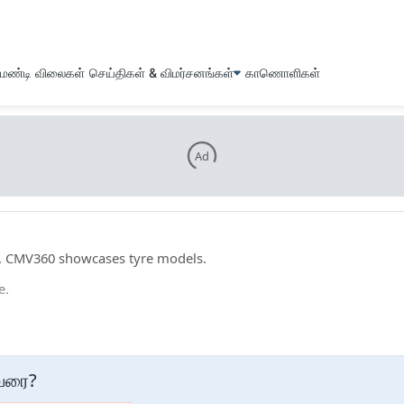
மண்டி விலைகள்
செய்திகள் & விமர்சனங்கள்
காணொளிகள்
Ad
s. CMV360 showcases tyre models.
e.
images, and more for மாஎக்ஸ்இஸ் tyres here. On top of that, you can
particular tyre brands that are available in the market.
வரை
?