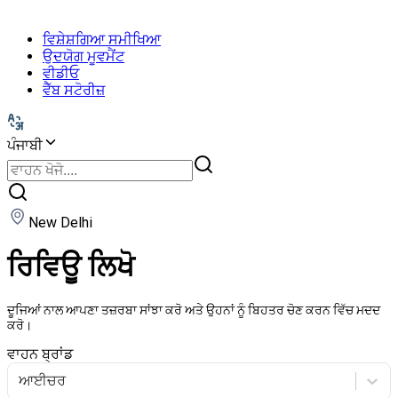
ਵਿਸ਼ੇਸ਼ਗਿਆ ਸਮੀਖਿਆ
ਉਦਯੋਗ ਮੂਵਮੈਂਟ
ਵੀਡੀਓ
ਵੈੱਬ ਸਟੋਰੀਜ਼
ਪੰਜਾਬੀ
New Delhi
ਰਿਵਿਊ ਲਿਖੋ
ਦੂਜਿਆਂ ਨਾਲ ਆਪਣਾ ਤਜ਼ਰਬਾ ਸਾਂਝਾ ਕਰੋ ਅਤੇ ਉਹਨਾਂ ਨੂੰ ਬਿਹਤਰ ਚੋਣ ਕਰਨ ਵਿੱਚ ਮਦਦ
ਕਰੋ।
ਵਾਹਨ ਬ੍ਰਾਂਡ
ਆਈਚਰ