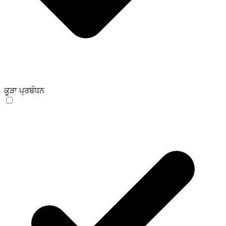
ਕੂੜਾ ਪ੍ਰਬੰਧਨ