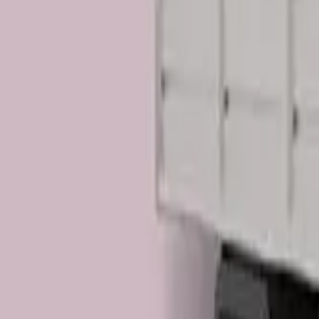
ਇੰਧਨ ਦੀ ਕਿਸਮ ਅਨੁਸਾਰ