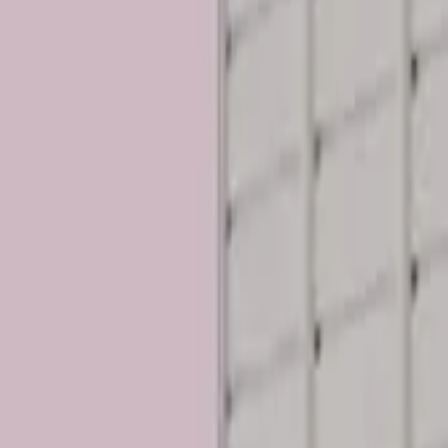
ਕਿਸਮ ਅਨੁਸਾਰ ਲੱਭੋ