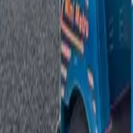
ਇੰਧਨ ਦੀ ਕਿਸਮ ਅਨੁਸਾਰ