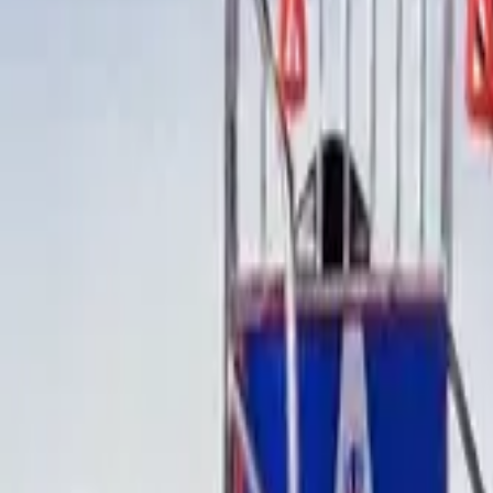
ਕਿਸਮ ਅਨੁਸਾਰ ਲੱਭੋ