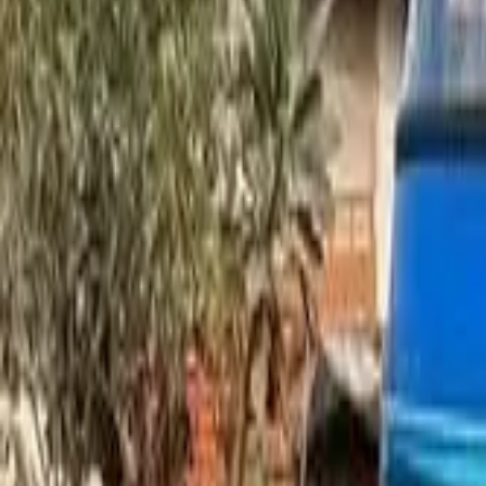
ਕਿਸਮ ਅਨੁਸਾਰ ਲੱਭੋ