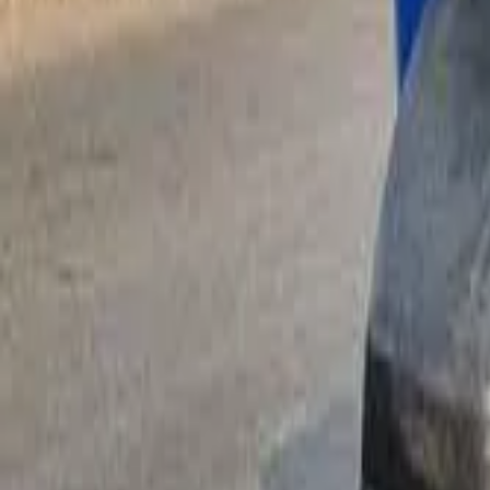
ਇੰਧਨ ਦੀ ਕਿਸਮ ਅਨੁਸਾਰ