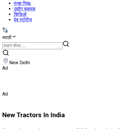
तज्ज्ञ रिव्ह्यू
उद्योग चळवळ
व्हिडिओ
वेब स्टोरीज
मराठी
New Delhi
Ad
Ad
New Tractors In India