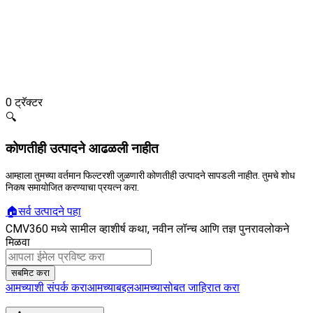
0
ट्रॅक्टर
🔍
कोणतीही उत्पादने आढळली नाहीत
आम्हाला तुमच्या वर्तमान फिल्टरशी जुळणारी कोणतीही उत्पादने सापडली नाहीत. तुमचे शोध
निकष समायोजित करण्याचा प्रयत्न करा.
🏠
सर्व उत्पादने पहा
CMV360 मध्ये सामील व्हा
शीर्ष कथा, नवीन लॉन्च आणि तज्ञ पुनरावलोकने
मिळवा
सबमिट करा
आमच्याशी संपर्क करा
आमच्याबद्दल
आमच्यासोबत जाहिरात करा