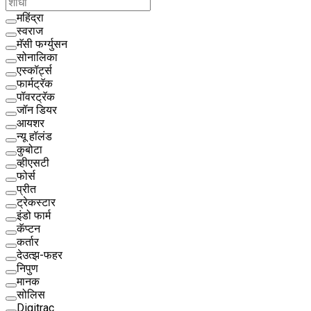
महिंद्रा
स्वराज
मॅसी फर्ग्युसन
सोनालिका
एस्कॉर्ट्स
फार्मट्रॅक
पॉवरट्रॅक
जॉन डियर
आयशर
न्यू हॉलंड
कुबोटा
व्हीएसटी
फोर्स
प्रीत
ट्रेकस्टार
इंडो फार्म
कॅप्टन
कर्तार
देउत्झ-फहर
निपुण
मानक
सोलिस
Digitrac