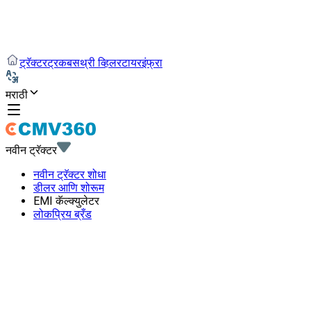
ट्रॅक्टर
ट्रक
बस
थ्री व्हिलर
टायर
इंफ्रा
मराठी
नवीन ट्रॅक्टर
नवीन ट्रॅक्टर शोधा
डीलर आणि शोरूम
EMI कॅल्क्युलेटर
लोकप्रिय ब्रँड