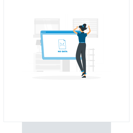
brands that are available in the market.
Popular బ్రిడ్జ్స్టోన్ Tyre Price
Tyre Model Name
Price Range
Price Coming Soon