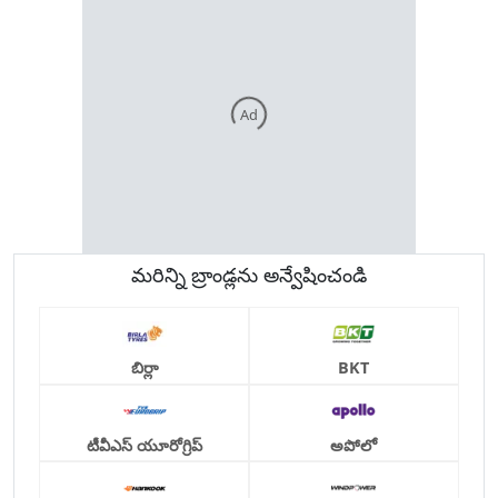
Ad
మరిన్ని బ్రాండ్లను అన్వేషించండి
బిర్లా
BKT
టీవీఎస్ యూరోగ్రిప్
అపోలో