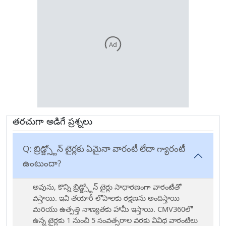
Ad
తరచుగా అడిగే ప్రశ్నలు
Q:
బ్రిడ్జ్స్టోన్ టైర్లకు ఏమైనా వారంటీ లేదా గ్యారంటీ
ఉంటుందా?
అవును, కొన్ని బ్రిడ్జ్స్టోన్ టైర్లు సాధారణంగా వారంటీతో
వస్తాయి. ఇవి తయారీ లోపాలకు రక్షణను అందిస్తాయి
మరియు ఉత్పత్తి నాణ్యతకు హామీ ఇస్తాయి. CMV360లో
ఉన్న టైర్లకు 1 నుంచి 5 సంవత్సరాల వరకు వివిధ వారంటీలు