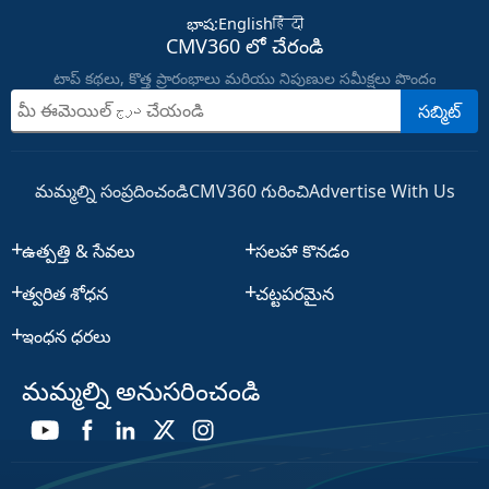
భాష
:
English
हिंदी
CMV360 లో చేరండి
టాప్ కథలు, కొత్త ప్రారంభాలు మరియు నిపుణుల సమీక్షలు పొందండి
సబ్మిట్
మమ్మల్ని సంప్రదించండి
CMV360 గురించి
Advertise With Us
ఉత్పత్తి & సేవలు
సలహా కొనడం
త్వరిత శోధన
చట్టపరమైన
ఇంధన ధరలు
మమ్మల్ని అనుసరించండి