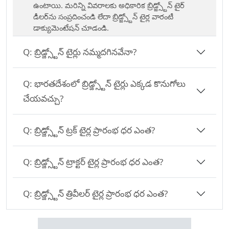
ఉంటాయి. మరిన్ని వివరాలకు అధికారిక బ్రిడ్జ్స్టోన్ టైర్
డీలర్‌ను సంప్రదించండి లేదా బ్రిడ్జ్స్టోన్ టైర్ల వారంటీ
డాక్యుమెంటేషన్ చూడండి.
Q:
బ్రిడ్జ్స్టోన్ టైర్లు నమ్మదగినవేనా?
Q:
భారతదేశంలో బ్రిడ్జ్స్టోన్ టైర్లు ఎక్కడ కొనుగోలు
చేయవచ్చు?
Q:
బ్రిడ్జ్స్టోన్ ట్రక్ టైర్ల ప్రారంభ ధర ఎంత?
Q:
బ్రిడ్జ్స్టోన్ ట్రాక్టర్ టైర్ల ప్రారంభ ధర ఎంత?
Q:
బ్రిడ్జ్స్టోన్ త్రివీలర్ టైర్ల ప్రారంభ ధర ఎంత?