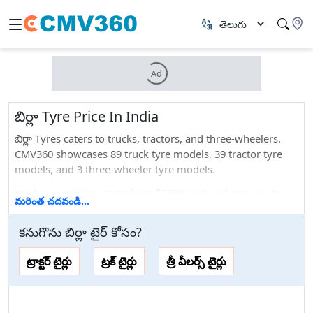
Ad
బిర్లా Tyre Price In India
బిర్లా Tyres caters to trucks, tractors, and three-wheelers.
CMV360 showcases 89 truck tyre models, 39 tractor tyre
models, and 3 three-wheeler tyre models.
truck tyre pricing starts from ₹3500/unit and goes up to
మరింత చదవండి...
₹25000/unit, tractor tyre pricing starts from ₹15200/unit
and goes up to ₹19000/unit, and three-wheeler tyre pricing
కనుగొను
బిర్లా
టైర్
కోసం
?
is currently not available.
ట్రాక్టర్ టైర్లు
ట్రక్ టైర్లు
త్రీ వీలర్స్ టైర్లు
If we talk about the different sizes that they offer: 0 truck
tyre sizes, 0 tractor tyre sizes, and 0 three-wheeler tyre
sizes.