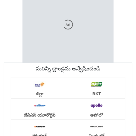
Ad
మరిన్ని బ్రాండ్లను అన్వేషించండి
బిర్లా
BKT
టీవీఎస్ యూరోగ్రిప్
అపోలో
హాంకూక్
విండ్పవర్