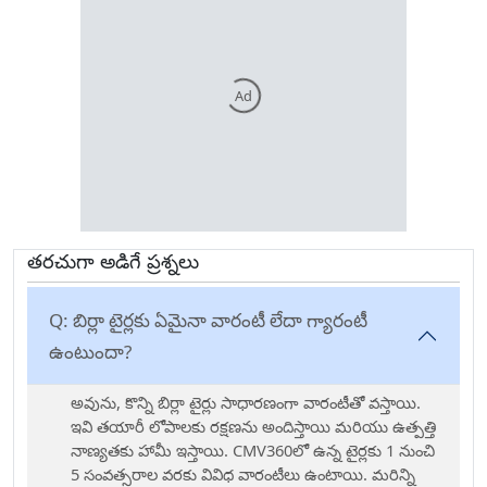
Ad
తరచుగా అడిగే ప్రశ్నలు
Q:
బిర్లా టైర్లకు ఏమైనా వారంటీ లేదా గ్యారంటీ
ఉంటుందా?
అవును, కొన్ని బిర్లా టైర్లు సాధారణంగా వారంటీతో వస్తాయి.
ఇవి తయారీ లోపాలకు రక్షణను అందిస్తాయి మరియు ఉత్పత్తి
నాణ్యతకు హామీ ఇస్తాయి. CMV360లో ఉన్న టైర్లకు 1 నుంచి
5 సంవత్సరాల వరకు వివిధ వారంటీలు ఉంటాయి. మరిన్ని