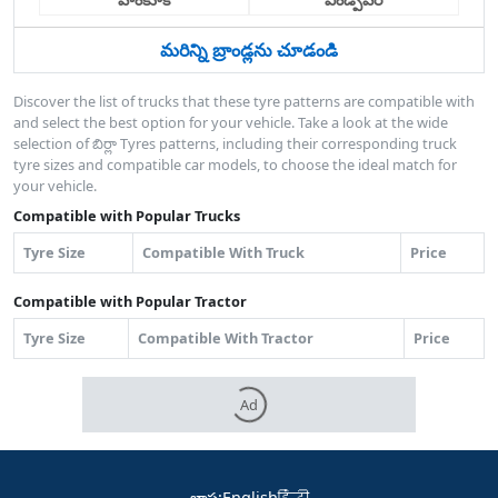
మరిన్ని బ్రాండ్లను చూడండి
Discover the list of trucks that these tyre patterns are compatible with
and select the best option for your vehicle. Take a look at the wide
selection of బిర్లా Tyres patterns, including their corresponding truck
tyre sizes and compatible car models, to choose the ideal match for
your vehicle.
Compatible with Popular Trucks
Tyre Size
Compatible With Truck
Price
Compatible with Popular Tractor
Tyre Size
Compatible With Tractor
Price
Ad
భాష
:
English
हिंदी