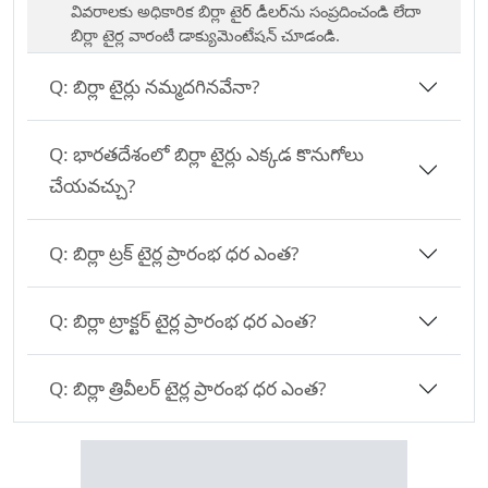
వివరాలకు అధికారిక బిర్లా టైర్ డీలర్‌ను సంప్రదించండి లేదా
బిర్లా టైర్ల వారంటీ డాక్యుమెంటేషన్ చూడండి.
Q:
బిర్లా టైర్లు నమ్మదగినవేనా?
Q:
భారతదేశంలో బిర్లా టైర్లు ఎక్కడ కొనుగోలు
చేయవచ్చు?
Q:
బిర్లా ట్రక్ టైర్ల ప్రారంభ ధర ఎంత?
Q:
బిర్లా ట్రాక్టర్ టైర్ల ప్రారంభ ధర ఎంత?
Q:
బిర్లా త్రివీలర్ టైర్ల ప్రారంభ ధర ఎంత?