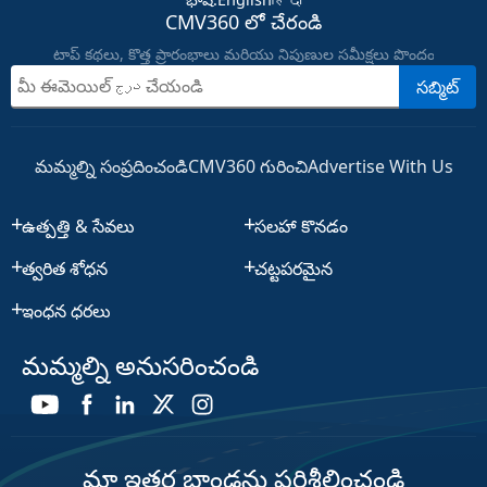
CMV360 లో చేరండి
టాప్ కథలు, కొత్త ప్రారంభాలు మరియు నిపుణుల సమీక్షలు పొందండి
సబ్మిట్
మమ్మల్ని సంప్రదించండి
CMV360 గురించి
Advertise With Us
ఉత్పత్తి & సేవలు
సలహా కొనడం
త్వరిత శోధన
చట్టపరమైన
ఇంధన ధరలు
మమ్మల్ని అనుసరించండి
మా ఇతర బ్రాండ్లను పరిశీలించండి