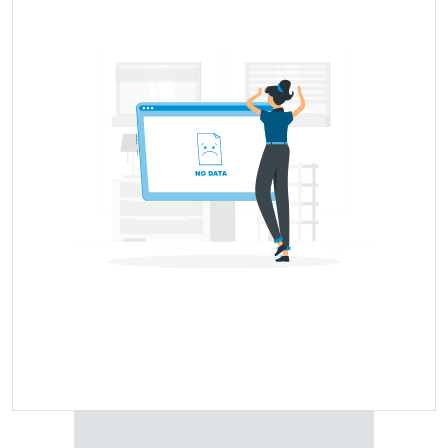
బిర్లా tyre offers 5 years of warranty.
You can find the latest prices, specifications, images, and
more for బిర్లా tyres here. On top of that, you can also
compare బిర్లా tyres with any of the other particular tyre
brands that are available in the market.
Popular బిర్లా Tyre Price
Tyre Model Name
Price Range
Price Coming Soon