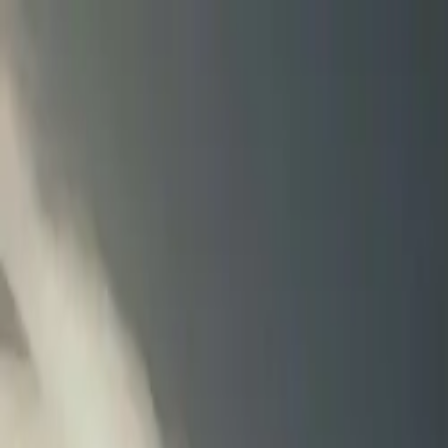
ట్రాక్టర్
ట్రక్
బస్
మూడు చక్ర వాహనం
టయర్
ఇన్‌ఫ్రా
తెలుగు
కొత్త ట్రాక్టర్లు
కొత్త ట్రాక్టర్ కనుగొనండి
డీలర్లు మరియు షోరూములు
EMI కాలిక్యులేటర్