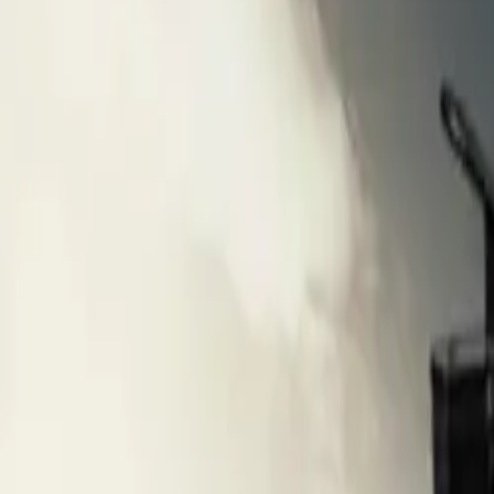
ప్రసిద్ధ బ్రాండ్లు