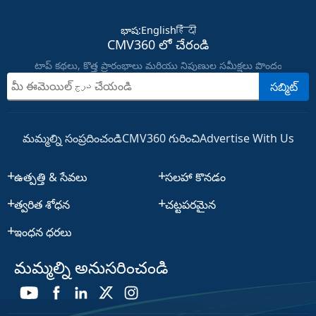
భాష
:
English
हिंदी
CMV360 లో చేరండి
టాప్ కథలు, కొత్త ప్రారంభాలు మరియు నిపుణుల సమీక్షలు పొందండి
సబ్మిట్
మమ్మల్ని సంప్రదించండి
CMV360 గురించి
Advertise With Us
ఉత్పత్తి & సేవలు
సలహా కొనడం
త్వరిత శోధన
చట్టపరమైన
ఇంధన ధరలు
మమ్మల్ని అనుసరించండి