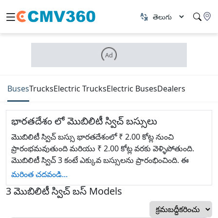
Ad
Buses
Trucks
Electric Trucks
Electric Buses
Dealers
భారతదేశం లో మొబిలిటీ స్విచ్ బస్సులు
మొబిలిటీ స్విచ్ బస్సు భారతదేశంలో ₹ 2.00 కోట్ల నుంచి
ప్రారంభమవుతుంది మరియు ₹ 2.00 కోట్ల వరకు వెళ్ళిపోతుంది.
మొబిలిటీ స్విచ్ 3 కంటే ఎక్కువ బస్సులను ప్రారంభించింది. ఈ
బస్సులు 315 హార్స్పవర్ నుండి 335 హార్స్పవర్ శ్రేణిలో
మరింత చదవండి...
అందుబాటులో ఉన్నాయి. ఈ బస్ బ్రాండ్ భారతదేశంలో పాఠశాల
3
మొబిలిటీ స్విచ్
బస్
Models
బస్సుల నుండి ప్రజా మరియు సిబ్బంది రవాణా బస్సుల వరకు
ప్రారంభించింది. కొన్ని ప్రాచుర్యం పొందిన మొబిలిటీ స్విచ్ బస్సులు