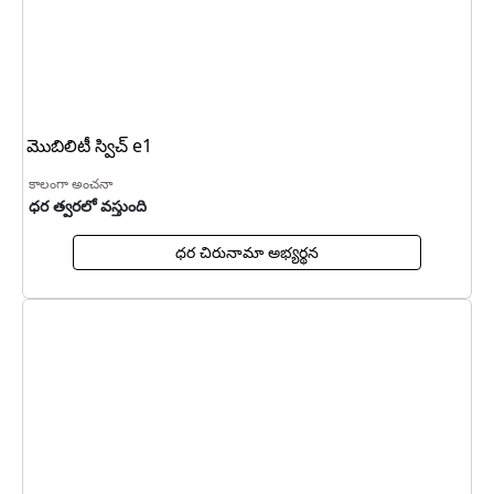
మొబిలిటీ స్విచ్ e1
కాలంగా అంచనా
ధర త్వరలో వస్తుంది
ధర చిరునామా అభ్యర్థన