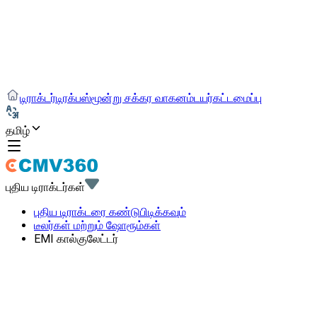
டிராக்டர்
டிரக்
பஸ்
மூன்று சக்கர வாகனம்
டயர்
கட்டமைப்பு
தமிழ்
புதிய டிராக்டர்கள்
புதிய டிராக்டரை கண்டுபிடிக்கவும்
டீலர்கள் மற்றும் ஷோரூம்கள்
EMI கால்குலேட்டர்