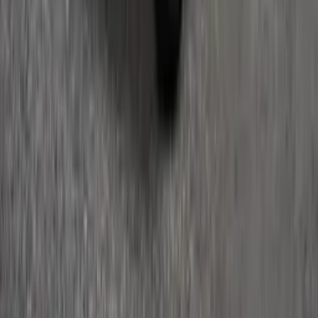
లో పెట్రోల్ ధర
ముంబైలో పెట్రోల్ ధర
హైదరాబాద్‌లో పెట్రోల్ ధర
కొనుగోలు సలహా
సూచనలు మరియు సలహాలు
తాజా వార్తలు
వీడియోలు
చట్టపరమైన
సందర్శకుల ఒప్పందం
గోప్యతా విధానం
నియమాలు మరియు షరతులు
మమ్మల్ని అనుసరించండి
మా ఇతర బ్రాండ్లను అన్వేషించండి