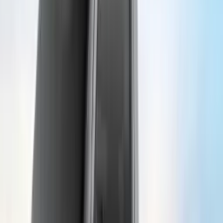
ప్రచలిత పోలికలు
మీరు స్వయంగా పోల్చండి
వార్తలు & సమీక్షలు
వార్తలు
వ్యాసాలు