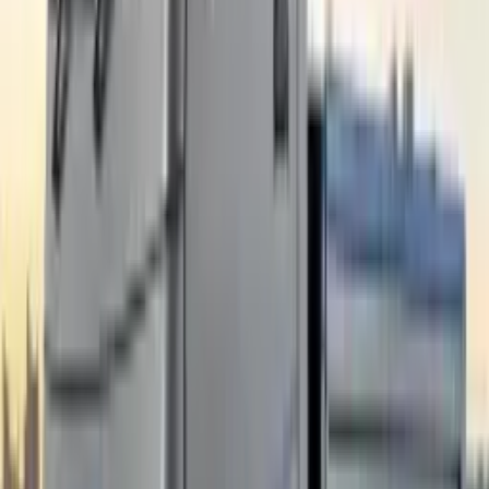
క్రమబద్ధీకరించు
భారతదేశంలో టాప్ బృహస్పతి ట్రక్కులు 2026
ఎలక్ట్రిక్
ట్రక్ మోడల్స్
HP కేటగిరీ
ధర
బృహస్పతి
EV స్టార్ CC
4000 Kg
250 Km
6.60 లక్షలు
✓
ఎలక్ట్రిక్ పవర్ట్రెయిన్; బ్యాటరీతో నడిచే
✓
పట్టణ సరుకు కోసం కార్గో
క్యారియర్ వేరియంట్
✓
ఇరుకైన వీధులకు గట్టి టర్నింగ్ వ్యాసార్థం
✓
ఇ-
కామర్స్ పార్సిల్ పంపిణీకి అనుకూలం
ఆన్ రోడ్ ధరను పొందండి
ఎలక్ట్రిక్
బృహస్పతి
EV స్టార్ CC
4000 Kg
250 Km
6.60 లక్షలు
✓
ఎలక్ట్రిక్ పవర్ట్రెయిన్; బ్యాటరీతో నడిచే
✓
పట్టణ సరుకు కోసం కార్గో
క్యారియర్ వేరియంట్
✓
ఇరుకైన వీధులకు గట్టి టర్నింగ్ వ్యాసార్థం
✓
ఇ-
కామర్స్ పార్సిల్ పంపిణీకి అనుకూలం