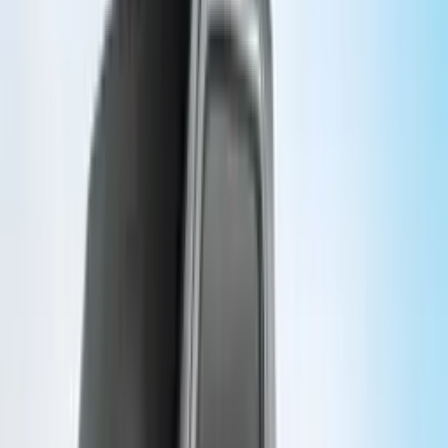
ఎలక్ట్రిక్ ట్రక్కులు
మండీ ధర
తూలన