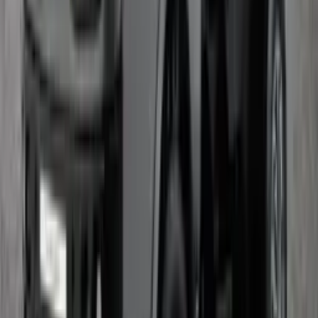
బృహస్పతి ట్రక్కుల ముఖ్య లక్షణాలు ఏమిటి?
బృహస్పతి ట్రక్కులు దృఢత్వం, విశ్వసనీయత మరియు ఇంధన సామర్థ్యం
కోసం ప్రసిద్ధి చెందాయి. ABS, ESC వంటి ఫీచర్లు కూడా ఉంటాయి.
బృహస్పతి ట్రక్కుల ధర ఎంత?
మోడల్, కான్ఫిగరేషన్ మరియు ప్రాంతం ఆధారంగా ధర మారుతుంది. మీ
సమీప డీలర్‌ను సంప్రదించండి.
ట్రక్ మోడల్స్
ధర
బృహస్పతి EV స్టార్ CC
6.60 లక్షలు
బృహస్పతి జెమ్ తేజ్
10.35 లక్షలు
ఈ ట్రక్కులు ఎమిషన్ ప్రమాణాలకు అనుగుణంగా ఉన్నాయా?
అవును, బృహస్పతి ట్రక్కులు తాజా ఎమిషన్ నార్మ్స్‌ను అనుసరిస్తాయి.