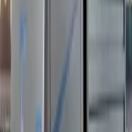
ఆన్ రోడ్ ధరను పొందండి
Ad
Ad
ఎలక్ట్రిక్
బృహస్పతి
జెమ్ తేజ్
1000 Kg
200 Km
10.35 లక్షలు
✓
ఎలక్ట్రిక్ మోటార్; సున్నా రన్నింగ్ ఉద్గారాలు
✓
ఇంట్రా-సిటీ డెలివరీల
కోసం కాంపాక్ట్ ఎస్సివి
✓
తక్కువ నిర్వహణ వ్యయం; కనీస నిర్వహణ
✓
కిరాణా మరియు చివరి మైలు లాజిస్టిక్స్కు అనువైనది
ఆన్ రోడ్ ధరను పొందండి
ఎలక్ట్రిక్/బాక్స్ బాడీ
ఎలక్ట్రిక్/హెచ