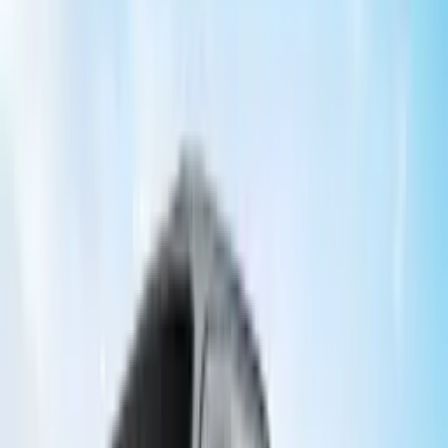
రకం ప్రకారం కనుగొనండి