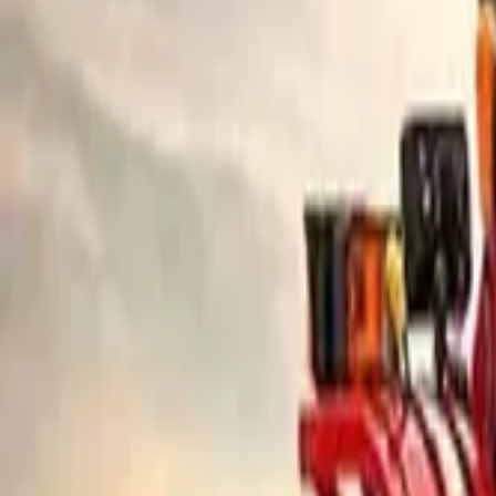
ప్రసిద్ధ బ్రాండ్లు