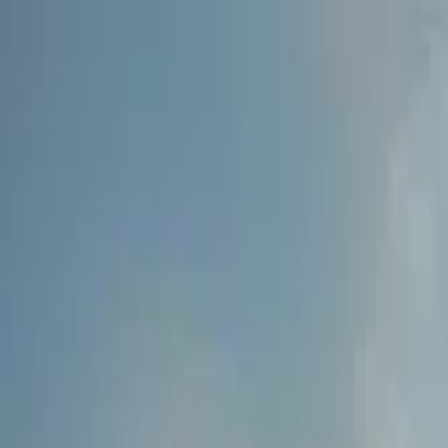
ట్రాక్టర్
ట్రక్
బస్
మూడు చక్ర వాహనం
టయర్
ఇన్‌ఫ్రా
తెలుగు
కొత్త ట్రాక్టర్లు
కొత్త ట్రాక్టర్ కనుగొనండి
డీలర్లు మరియు షోరూములు
EMI కాలిక్యులేటర్