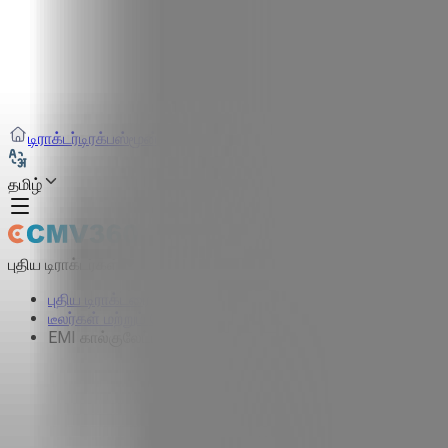
டிராக்டர்
டிரக்
பஸ்
மூன்று சக்கர வாகனம்
டயர்
கட்டமைப்பு
தமிழ்
புதிய டிராக்டர்கள்
புதிய டிராக்டரை கண்டுபிடிக்கவும்
டீலர்கள் மற்றும் ஷோரூம்கள்
EMI கால்குலேட்டர்