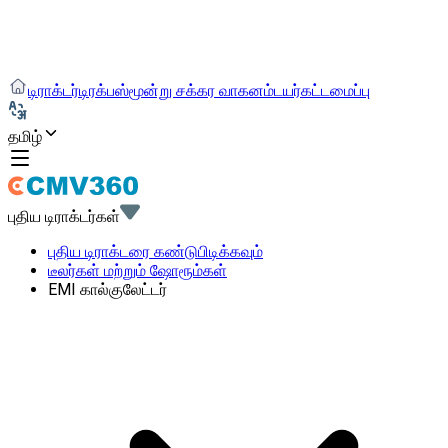
டிராக்டர்
டிரக்
பஸ்
மூன்று சக்கர வாகனம்
டயர்
கட்டமைப்பு
தமிழ்
புதிய டிராக்டர்கள்
புதிய டிராக்டரை கண்டுபிடிக்கவும்
டீலர்கள் மற்றும் ஷோரூம்கள்
EMI கால்குலேட்டர்