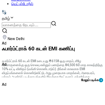
வெப் ஸ்டோரீஸ்
தமிழ்
New Delhi
Ad
ஃபார்ம்ட்ராக் 60 கடன் EMI கணிப்பு
ஃபார்ம்ட்ராக் 60 கடன் EMI உடையது ₹ 16158 ஒரு மாதம், கீழே
Ad
பரிசோதனைக்கு ஒரு செலவு என்னும் பணத்தை 84,500 60 மாத காலத்திற்கு
10% வட்டி விகிதம் (வங்கி கொண்டாடும்). நீங்கள் காலமாக EMI
விருப்பங்களைக் கொண்டுவிட்டு, அது முறையாக மாதங்கள், அரையரம்,
மற்றும் ஆண்டுப் படிக்காயங்களில் இவற்றை கேட்கலாம். எச்சரிக்கை:
மேலும் படிக்க
ஒவ்வொன்றும் EMI கட்டணம் கொண்டாட்டம் விரிவாக்கப்படும்.
Ad
எங்கள் CMV360 EMI கணிப்பாளர் கருத்திருக்கும் மொத்த செலுத்திய
தொகையை பிரிக்கவும் உங்களுக்கு ஏற்கனவே அழைத்து வைக்கும் 60 கார்
வாங்குவது மிகுந்த பிரகடனத்தைக் கொடுக்கும் விருப்பங்களை கண்டுபிடிக்க
உதவும்.