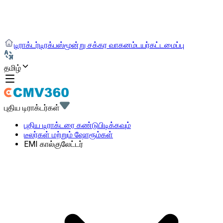
டிராக்டர்
டிரக்
பஸ்
மூன்று சக்கர வாகனம்
டயர்
கட்டமைப்பு
தமிழ்
புதிய டிராக்டர்கள்
புதிய டிராக்டரை கண்டுபிடிக்கவும்
டீலர்கள் மற்றும் ஷோரூம்கள்
EMI கால்குலேட்டர்