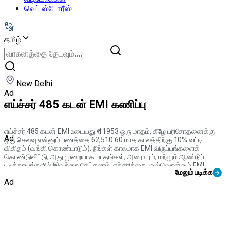
வெப் ஸ்டோரீஸ்
தமிழ்
New Delhi
Ad
எய்ச்சர் 485 கடன் EMI கணிப்பு
எய்ச்சர் 485 கடன் EMI உடையது ₹ 11953 ஒரு மாதம், கீழே பரிசோதனைக்கு
Ad
ஒரு செலவு என்னும் பணத்தை 62,510 60 மாத காலத்திற்கு 10% வட்டி
விகிதம் (வங்கி கொண்டாடும்). நீங்கள் காலமாக EMI விருப்பங்களைக்
கொண்டுவிட்டு, அது முறையாக மாதங்கள், அரையரம், மற்றும் ஆண்டுப்
படிக்காயங்களில் இவற்றை கேட்கலாம். எச்சரிக்கை: ஒவ்வொன்றும் EMI
மேலும் படிக்க
கட்டணம் கொண்டாட்டம் விரிவாக்கப்படும்.
Ad
எங்கள் CMV360 EMI கணிப்பாளர் கருத்திருக்கும் மொத்த செலுத்திய
தொகையை பிரிக்கவும் உங்களுக்கு ஏற்கனவே அழைத்து வைக்கும் 485 கார்
வாங்குவது மிகுந்த பிரகடனத்தைக் கொடுக்கும் விருப்பங்களை கண்டுபிடிக்க
உதவும்.