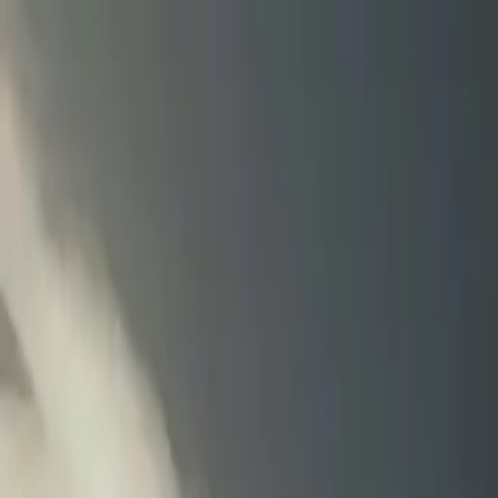
டிராக்டர்
டிரக்
பஸ்
மூன்று சக்கர வாகனம்
டயர்
கட்டமைப்பு
தமிழ்
புதிய டிராக்டர்கள்
புதிய டிராக்டரை கண்டுபிடிக்கவும்
டீலர்கள் மற்றும் ஷோரூம்கள்
EMI கால்குலேட்டர்