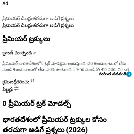
Ad
ప్రీమియర్
డీలర్లు
తరచుగా అడిగే ప్రశ్నలు
ప్రీమియర్
డీలర్లు
తరచుగా అడిగే ప్రశ్నలు
ప్రీమియర్ ట్రక్కులు
బ్రాండ్ మార్చండి
ప్రీమియర్ భారతదేశంలో 0 ట్రక్ మోడళ్లను అందిస్తుంది, ధర ₹ అందుబాటులో లేదు
నుండి ₹ అందుబాటులో లేదు వరకు ఉంటుంది, 54-hp నుండి 59-hp వరకు విస్తృత
మరింత చదవండి
HP పరిధితో. జనాదరణ లేని మోడళ్లలో ఉన్నాయి. ట్రక్‌లు బలమైన నిర్మాణ
నాణ్యత, అధిక పేలోడ్, ఇంధన సామర్థ్యం మరియు విస్తృత సేవా సపోర్టు కోసం
క్రమబద్ధీకరించు
పరిచితమైనవి.
ఫిల్టర్లు
0 ప్రీమియర్ ట్రక్ మోడల్స్
లైనప్‌లో
dumper
,
cargo
,
mini
,
trailer
,
pickup
ఉన్నాయి, ఇవి చివరి-మైలు
డెలివరీ, ఇ-కామర్స్ లాజిస్టిక్‌లు, FMCG పంపిణీ, నిర్మాణ సామగ్రి రవాణా,
వ్యవసాయ లోడ్‌లు, సుదూర కార్గో కదలిక మరియు పట్టణ ఇకో-ఫ్రెండ్లీ డెలివరీలకు
భారతదేశంలో ప్రీమియర్ ట్రక్కుల కోసం
ఉపయోగించబడతాయి. CMV360 మీకు మోడళ్లను సరిపోల్చడానికి, వివరణాత్మక
విశేషాలను తనిఖీ చేయడానికి మరియు భారతదేశంలో సరికొత్త ప్రీమియర్ ట్రక్
తరచుగా అడిగే ప్రశ్నలు (2026)
ధరలను కనుగొనడానికి సహాయ చేస్తుంది, ఒకే చోట.