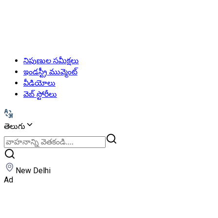
నిపుణుల సమీక్షలు
ఇండస్ట్రీ మువ్మెంట్
వీడియోలు
వెబ్ స్టోరీలు
తెలుగు
New Delhi
Ad