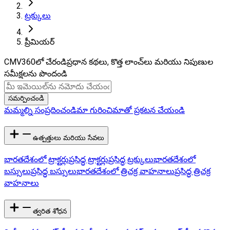
ట్రక్కులు
ప్రీమియర్
CMV360లో చేరండి
ప్రధాన కథలు, కొత్త లాంచ్‌లు మరియు నిపుణుల
సమీక్షలను పొందండి
సమర్పించండి
మమ్మల్ని సంప్రదించండి
మా గురించి
మాతో ప్రకటన చేయండి
ఉత్పత్తులు మరియు సేవలు
భారతదేశంలో ట్రాక్టర్లు
ప్రసిద్ధ ట్రాక్టర్లు
ప్రసిద్ధ ట్రక్కులు
భారతదేశంలో
బస్సులు
ప్రసిద్ధ బస్సులు
భారతదేశంలో త్రిచక్ర వాహనాలు
ప్రసిద్ధ త్రిచక్ర
వాహనాలు
త్వరిత శోధన