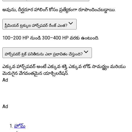
అవును, దీర్ఘదూర హాలింగ్‌ కోసం ప్రత్యేకంగా రూపొందించబడ్డాయి.
ప్రీమియర్ ట్రక్కుల హార్స్‌పవర్ రేంజ్ ఎంత?
100–200 HP నుండి 300–400 HP వరకు ఉంటుంది.
హార్స్‌పవర్ ట్రక్ పనితీరును ఎలా ప్రభావితం చేస్తుంది?
ఎక్కువ హార్స్‌పవర్ అంటే ఎక్కువ శక్తి, ఎక్కువ లోడ్ సామర్థ్యం మరియు
మెరుగైన వేగవంతమైన యాక్సిలరేషన్.
Ad
Ad
హోమ్