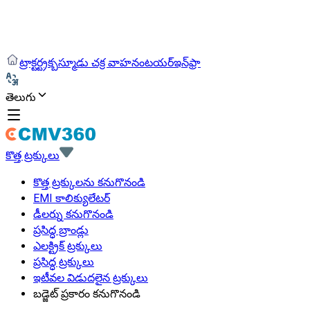
ట్రాక్టర్
ట్రక్
బస్
మూడు చక్ర వాహనం
టయర్
ఇన్‌ఫ్రా
తెలుగు
కొత్త ట్రక్కులు
కొత్త ట్రక్కులను కనుగొనండి
EMI కాలిక్యులేటర్
డీలర్ను కనుగొనండి
ప్రసిద్ధ బ్రాండ్లు
ఎలక్ట్రిక్ ట్రక్కులు
ప్రసిద్ధ ట్రక్కులు
ఇటీవల విడుదలైన ట్రక్కులు
బడ్జెట్ ప్రకారం కనుగొనండి