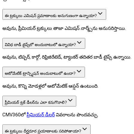
ఈ ట్రక్కులు ఎమిషన్ ప్రమాణాలకు అనుగుణంగా ఉన్నాయా?
అవును, ప్రీమియర్ ట్రక్కులు తాజా ఎమిషన్ నార్మ్స్‌ను అనుసరిస్తాయి.
వివిధ బాడీ టైప్స్‌లో అందుబాటులో ఉన్నాయా?
అవును, టిప్పర్, కార్గో, రిఫ్రిజిరేటెడ్, ట్యాంకర్ తదితర బాడీ టైప్స్ ఉన్నాయి.
ఆటోమేటిక్ ట్రాన్స్మిషన్ అందుబాటులో ఉందా?
అవును, కొన్ని మోడళ్లలో ఆటోమేటిక్ ఆప్షన్ ఉంటుంది.
ప్రీమియర్ ట్రక్ డీలర్‌ను ఎలా కనుగొనాలి?
CMV360లో
ప్రీమియర్ డీలర్
వివరాలను పొందవచ్చు.
ఈ ట్రక్కులు దీర్ఘదూర ప్రయాణాలకు సరిపోతాయా?