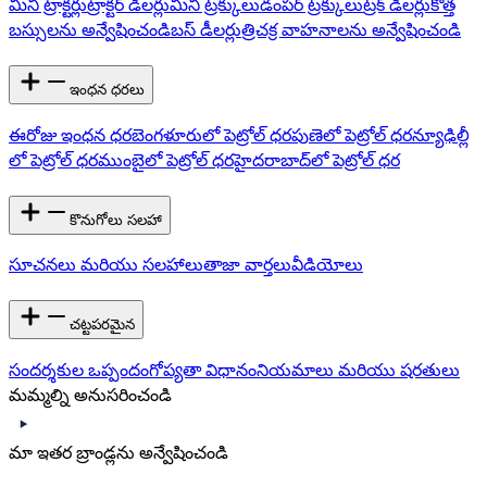
మినీ ట్రాక్టర్లు
ట్రాక్టర్ డీలర్లు
మినీ ట్రక్కులు
డంపర్ ట్రక్కులు
ట్రక్ డీలర్లు
కొత్త
బస్సులను అన్వేషించండి
బస్ డీలర్లు
త్రిచక్ర వాహనాలను అన్వేషించండి
ఇంధన ధరలు
ఈరోజు ఇంధన ధర
బెంగళూరులో పెట్రోల్ ధర
పుణెలో పెట్రోల్ ధర
న్యూఢిల్లీ
లో పెట్రోల్ ధర
ముంబైలో పెట్రోల్ ధర
హైదరాబాద్‌లో పెట్రోల్ ధర
కొనుగోలు సలహా
సూచనలు మరియు సలహాలు
తాజా వార్తలు
వీడియోలు
చట్టపరమైన
సందర్శకుల ఒప్పందం
గోప్యతా విధానం
నియమాలు మరియు షరతులు
మమ్మల్ని అనుసరించండి
మా ఇతర బ్రాండ్లను అన్వేషించండి