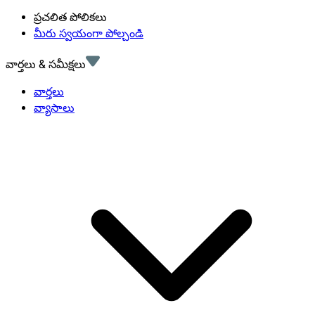
ప్రచలిత పోలికలు
మీరు స్వయంగా పోల్చండి
వార్తలు & సమీక్షలు
వార్తలు
వ్యాసాలు