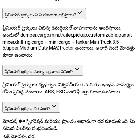
భారతదేశంలో టాప్ ప్రీమియర్ ట్రక్కులు 2026
ప్రీమియర్ ట్రక్కులు ఏ ఏ రకాలుగా లభిస్తాయి?
ట్రక్ మోడల్స్
HP కేటగిరీ
ధర
ప్రీమియర్ ట్రక్కులు విభిన్న కమర్షియల్ వాహనాలను అందిస్తాయి,
అందులో dumper,cargo,mini,trailer,pickup,customizable,transit-
mixer,drill-rig,cargo + mini,cargo + tanker,Mini Truck,3.5 -
5,tipper,Medium Duty,MAV,Tractor ఉంటాయి. అలాగే వంటి మోడళ్లు
కూడా ఉంటాయి.
ప్రీమియర్ ట్రక్కుల ముఖ్య లక్షణాలు ఏమిటి?
ప్రీమియర్ ట్రక్కులు దృఢత్వం, విశ్వసనీయత మరియు ఇంధన సామర్థ్యం
కోసం ప్రసిద్ధి చెందాయి. ABS, ESC వంటి ఫీచర్లు కూడా ఉంటాయి.
ప్రీమియర్ ట్రక్కుల ధర ఎంత?
మోడల్, కான్ఫిగరేషన్ మరియు ప్రాంతం ఆధారంగా ధర మారుతుంది. మీ
సమీప డీలర్‌ను సంప్రదించండి.
ట్రక్ మోడల్స్
ధర