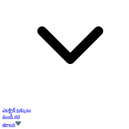
ఎలక్ట్రిక్ ట్రక్కులు
మండీ ధర
తూలన