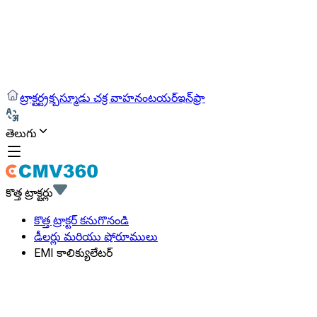
ట్రాక్టర్
ట్రక్
బస్
మూడు చక్ర వాహనం
టయర్
ఇన్‌ఫ్రా
తెలుగు
కొత్త ట్రాక్టర్లు
కొత్త ట్రాక్టర్ కనుగొనండి
డీలర్లు మరియు షోరూములు
EMI కాలిక్యులేటర్